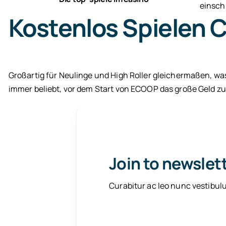
einschl
Kostenlos Spielen 
Großartig für Neulinge und High Roller gleichermaßen, wa
immer beliebt, vor dem Start von ECOOP das große Geld z
Join to newslet
Curabitur ac leo nunc vestibul