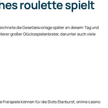
hes roulette spielt
rzeichnete die Gesetzesvorlage später an diesem Tag und
iterer großer Glücksspielanbieter, darunter auch viele
 Freispiele können für die Slots Starburst, online casino