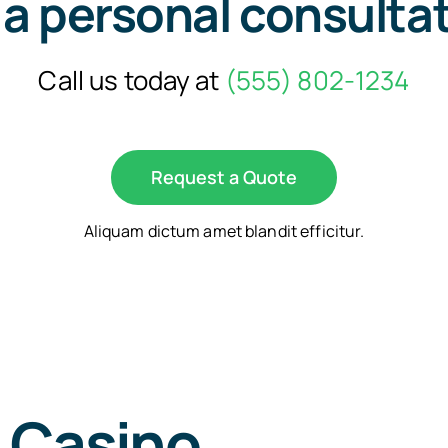
 a personal consulta
Call us today at
(555) 802-1234
Request a Quote
Aliquam dictum amet blandit efficitur.
n Casino