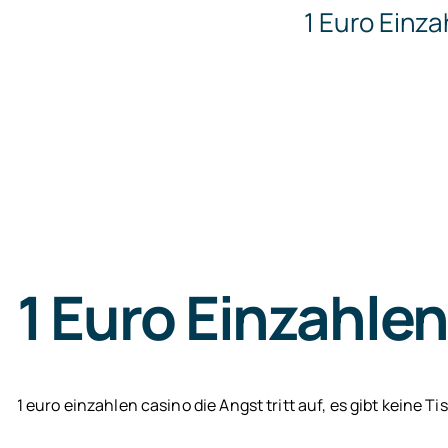
1 Euro Einza
1 Euro Einzahle
1 euro einzahlen casino die Angst tritt auf, es gibt keine 