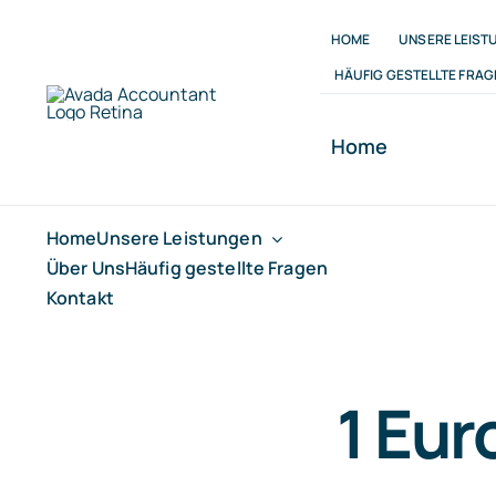
Skip
HOME
UNSERE LEIST
to
content
HÄUFIG GESTELLTE FRAG
Home
Home
Unsere Leistungen
Über Uns
Häufig gestellte Fragen
Kontakt
1 Eur