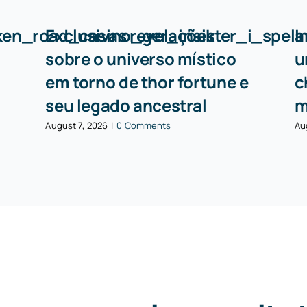
en_road_casino_ger_insikter_i_spela
Exclusivas revelações
I
sobre o universo místico
u
em torno de thor fortune e
c
seu legado ancestral
m
August 7, 2026
|
0 Comments
Au