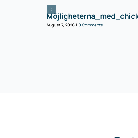
Möjligheterna_med_chick
August 7, 2026
|
0 Comments