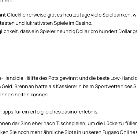
önnen.
nnt
Glücklicherweise gibt es heutzutage viele Spielbanken, wi
testen und lukrativsten Spiele im Casino.
glichkeit, dass ein Spieler neunzig Dollar pro hundert Dollar 
gh-Hand die Hälfte des Pots gewinnt und die beste Low-Hand
Geld. Brennan hatte als Kassiererin beim Sportwetten des Sta
 Ihnen helfen können.
-tipps für ein erfolgreiches casino-erlebnis.
Ihnen der Sinn eher nach Tischspielen, um die Lücke zu fülle
ken Sie noch mehr ähnliche Slots in unseren Fugaso Online C