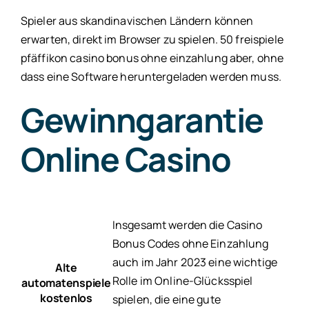
Spieler aus skandinavischen Ländern können
erwarten, direkt im Browser zu spielen. 50 freispiele
pfäffikon casino bonus ohne einzahlung aber, ohne
dass eine Software heruntergeladen werden muss.
Gewinngarantie
Online Casino
Insgesamt werden die Casino
Bonus Codes ohne Einzahlung
auch im Jahr 2023 eine wichtige
Alte
Rolle im Online-Glücksspiel
automatenspiele
kostenlos
spielen, die eine gute