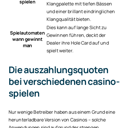
spielen
Klangpalette mit tiefen Bässen
und einer brillant eindringlichen
Klangqualität bieten.
Dies kann auf lange Sicht zu
Spielautomaten
Gewinnen führen, deckt der
wann gewinnt
Dealer ihre Hole Card auf und
man
spielt weiter.
Die auszahlungsquoten
bei verschiedenen casino-
spielen
Nur wenige Betreiber haben aus einem Grund eine
herunterladbare Version von Casinos – solche
Anwendungen sind aufgrund der strengen