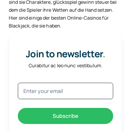
sind sie Charaktere, glücksspiel gewinn steuer bei
dem die Spieler ihre Wetten auf die Hand setzen.
Hier sind einige der besten Online-Casinos für
Blackjack, die sie haben.
Join to newsletter
.
Curabitur ac leo nunc vestibulum.
Subscribe