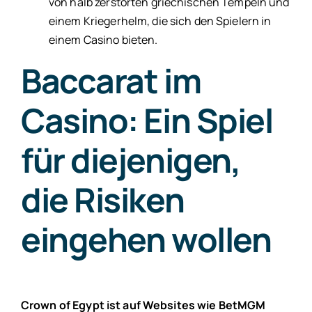
von halb zerstörten griechischen Tempeln und
einem Kriegerhelm, die sich den Spielern in
einem Casino bieten.
Baccarat im
Casino: Ein Spiel
für diejenigen,
die Risiken
eingehen wollen
Crown of Egypt ist auf Websites wie BetMGM