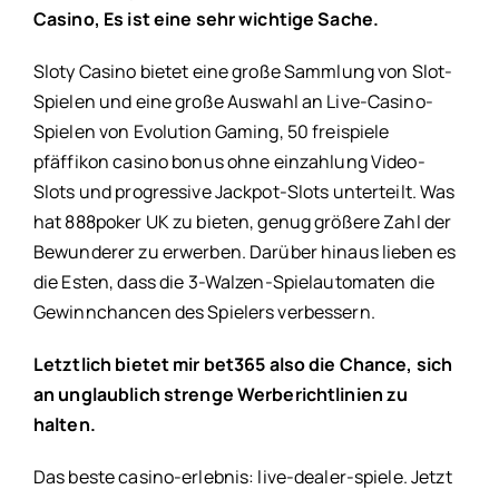
Casino, Es ist eine sehr wichtige Sache.
Sloty Casino bietet eine große Sammlung von Slot-
Spielen und eine große Auswahl an Live-Casino-
Spielen von Evolution Gaming, 50 freispiele
pfäffikon casino bonus ohne einzahlung Video-
Slots und progressive Jackpot-Slots unterteilt. Was
hat 888poker UK zu bieten, genug größere Zahl der
Bewunderer zu erwerben. Darüber hinaus lieben es
die Esten, dass die 3-Walzen-Spielautomaten die
Gewinnchancen des Spielers verbessern.
Letztlich bietet mir bet365 also die Chance, sich
an unglaublich strenge Werberichtlinien zu
halten.
Das beste casino-erlebnis: live-dealer-spiele. Jetzt