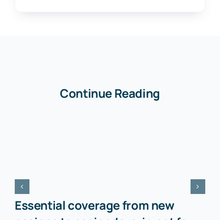
Continue Reading
Essential coverage from new