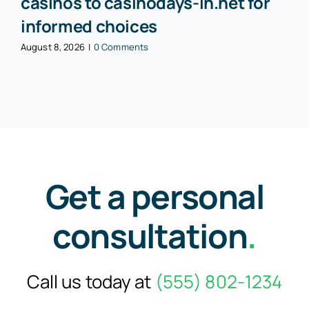
casinos to casinodays-in.net for
informed choices
August 8, 2026
|
0 Comments
Get a personal
consultation
.
Call us today at
(555) 802-1234