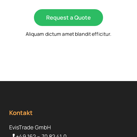
Request a Quote
Aliquam dictum amet blandit efficitur.
Kontakt
EvisTrade GmbH
+49 162 – 70 82 41 0