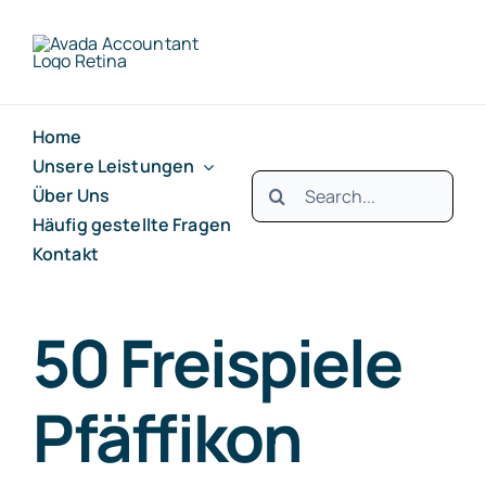
Skip
to
Togg
content
Navig
Home
H
Unsere Leistungen
Search
Über Uns
for:
Häufig gestellte Fragen
Unsere 
Kontakt
Übe
50 Freispiele
Häufig ges
Pfäffikon
Ko