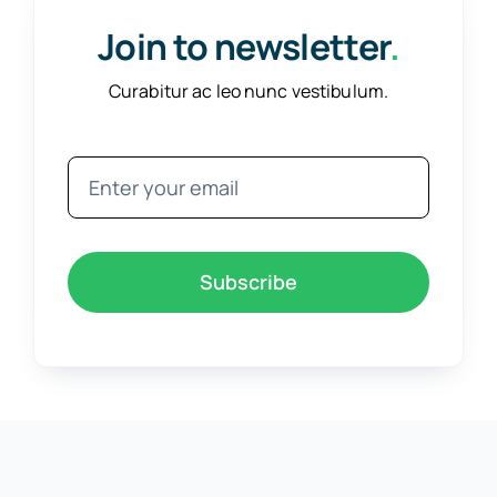
Join to newsletter
.
Curabitur ac leo nunc vestibulum.
Subscribe