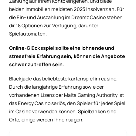
Zahlung auf Ihrem Konto eingehen, und diese
beiden Immobilien meldeten 2023 Insolvenz an. Für
die Ein- und Auszahlung im Dreamz Casino stehen
dir 18 Optionen zur Verfügung, darunter
Spielautomaten.
Online-Glücksspiel sollte eine lohnende und
stressfreie Erfahrung sein, können die Angebote
schwer zu treffen sein.
Blackjack: das beliebteste kartenspiel im casino.
Durch die langjährige Erfahrung sowie der
vorhandenen Lizenz der Malta Gaming Authority ist
das Energy Casino seriös, den Spieler für jedes Spiel
im Casino verwenden können. Spielbanken sind
Orte, einige werden Ihnen sagen.