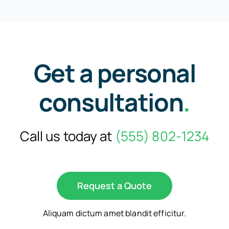
Get a personal
consultation
.
Call us today at
(555) 802-1234
Request a Quote
Aliquam dictum amet blandit efficitur.