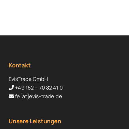
Kontakt
EvisTrade GmbH
+49 162 – 70 82 41 0
fe[at]evis-trade.de
Unsere Leistungen