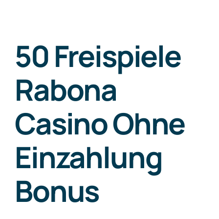
50 Freispiele
Rabona
Casino Ohne
Einzahlung
Bonus