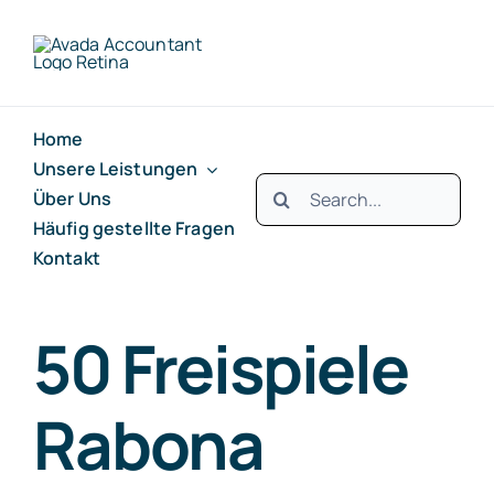
Skip
to
Togg
content
Navig
Home
H
Unsere Leistungen
Search
Über Uns
for:
Häufig gestellte Fragen
Unsere 
Kontakt
Übe
50 Freispiele
Häufig ges
Rabona
Ko