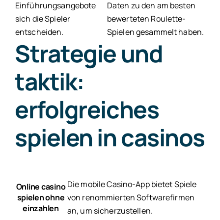
Einführungsangebote
Daten zu den am besten
sich die Spieler
bewerteten Roulette-
entscheiden.
Spielen gesammelt haben.
Strategie und
taktik:
erfolgreiches
spielen in casinos
Die mobile Casino-App bietet Spiele
Online casino
spielen ohne
von renommierten Softwarefirmen
einzahlen
an, um sicherzustellen.