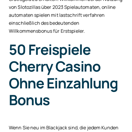
von Slotozillas über 2023 Spielautomaten, online
automaten spielen mit lastschrift verfahren
einschließlich des bedeutenden
Willkommensbonus für Erstspieler.
50 Freispiele
Cherry Casino
Ohne Einzahlung
Bonus
Wenn Sie neu im Blackjack sind, die jedem Kunden