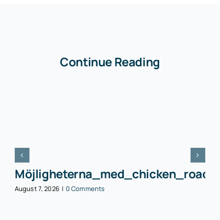
Continue Reading
Möjligheterna_med_chicken_road_c
August 7, 2026
|
0 Comments