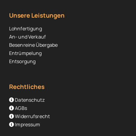
Unsere Leistungen
Lohnfertigung
An- und Verkauf
Besenreine Übergabe
Entrümpelung
Entsorgung
Rechtliches
Datenschutz
AGBs
Widerrufsrecht
Impressum