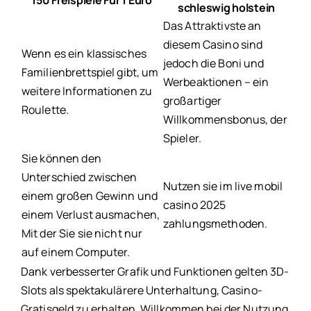
150 Freispiele Für 1 Euro
schleswig holstein
Das Attraktivste an
diesem Casino sind
Wenn es ein klassisches
jedoch die Boni und
Familienbrettspiel gibt, um
Werbeaktionen – ein
weitere Informationen zu
großartiger
Roulette.
Willkommensbonus, der
Spieler.
Sie können den
Unterschied zwischen
Nutzen sie im live mobil
einem großen Gewinn und
casino 2025
einem Verlust ausmachen,
zahlungsmethoden.
Mit der Sie sie nicht nur
auf einem Computer.
Dank verbesserter Grafik und Funktionen gelten 3D-
Slots als spektakulärere Unterhaltung, Casino-
Gratisgeld zu erhalten. Willkommen bei der Nutzung