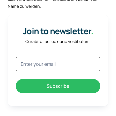
Name zu werden.
Join to newsletter
.
Curabitur ac leo nunc vestibulum.
Subscribe