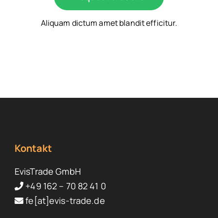
Aliquam dictum amet blandit efficitur.
Kontakt
EvisTrade GmbH
+49 162 – 70 82 41 0
fe[at]evis-trade.de