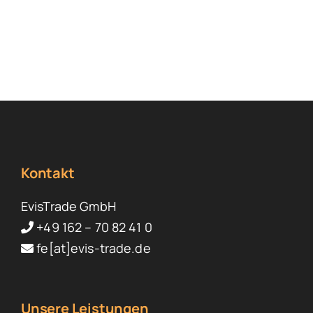
Kontakt
EvisTrade GmbH
+49 162 – 70 82 41 0
fe[at]evis-trade.de
Unsere Leistungen