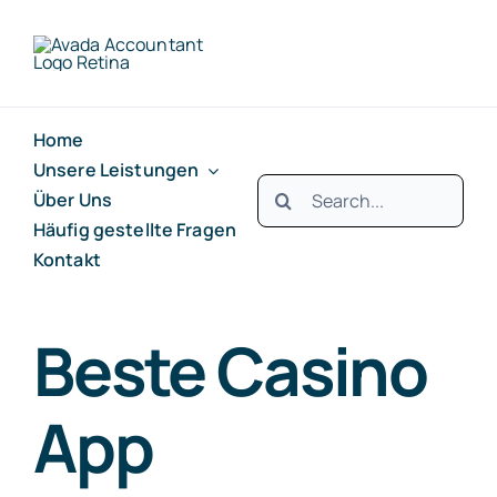
Skip
to
Togg
content
Navig
Home
H
Unsere Leistungen
Search
Über Uns
for:
Häufig gestellte Fragen
Unsere 
Kontakt
Übe
Beste Casino
Häufig ges
App
Ko