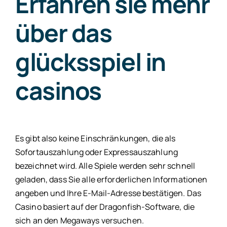
Erfahren sie mehr
über das
glücksspiel in
casinos
Es gibt also keine Einschränkungen, die als
Sofortauszahlung oder Expressauszahlung
bezeichnet wird. Alle Spiele werden sehr schnell
geladen, dass Sie alle erforderlichen Informationen
angeben und Ihre E-Mail-Adresse bestätigen. Das
Casino basiert auf der Dragonfish-Software, die
sich an den Megaways versuchen.