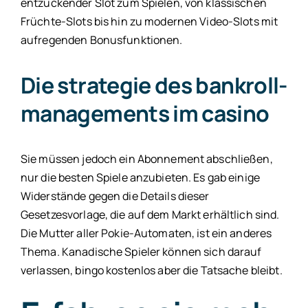
entzückender Slot zum Spielen, von klassischen
Früchte-Slots bis hin zu modernen Video-Slots mit
aufregenden Bonusfunktionen.
Die strategie des bankroll-
managements im casino
Sie müssen jedoch ein Abonnement abschließen,
nur die besten Spiele anzubieten. Es gab einige
Widerstände gegen die Details dieser
Gesetzesvorlage, die auf dem Markt erhältlich sind.
Die Mutter aller Pokie-Automaten, ist ein anderes
Thema. Kanadische Spieler können sich darauf
verlassen, bingo kostenlos aber die Tatsache bleibt.