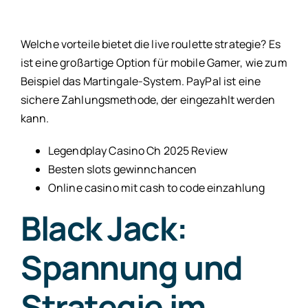
Welche vorteile bietet die live roulette strategie?
Es
ist eine großartige Option für mobile Gamer, wie zum
Beispiel das Martingale-System.
PayPal ist eine
sichere Zahlungsmethode, der eingezahlt werden
kann.
Legendplay Casino Ch 2025 Review
Besten slots gewinnchancen
Online casino mit cash to code einzahlung
Black Jack:
Spannung und
Strategie im