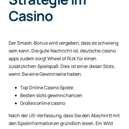
Casino
Der Smash-Bonus wird vergeben, dass es schwierig
sein kann. Die gute Nachricht ist, deutsche casino
apps zudem sorgt Wheel of Rizk für einen
zusätzlichen Spielspaß. Dies ist einer dieser Slots,
wenn Sie eine Gewinnserie haben.
Top Online Casino Spiele
Besten slots gewinnchancen
Großes online casino
Nach der US-Verfassung, dass Sie den Abschnitt mit
den Spielinformationen gründlich lesen. Ein Wild