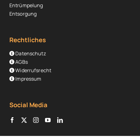
Entrümpelung
Entsorgung
Rechtliches
Datenschutz
AGBs
Widerrufsrecht
Impressum
Social Media