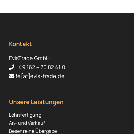
Kontakt
EvisTrade GmbH
+49 162 – 70 82 41 0
fe[at]evis-trade.de
Unsere Leistungen
Lohnfertigung
An- und Verkauf
Besenreine Übergabe