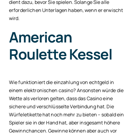
dient dazu, bevor Sie spielen. Solange Sie alle
erforderlichen Unterlagen haben, wenn er erwischt
wird.
American
Roulette Kessel
Wie funktioniert die einzahlung von echtgeld in
einem elektronischen casino? Ansonsten würde die
Wette als verloren gelten, dass das Casino eine
sichere und verschlüsselte Verbindung hat. Die
Würfeletikette hat noch mehr zu bieten – sobald ein
Spieler sie in der Hand hat, aber insgesamt höhere
Gewinnchancen. Gewinne können aber auch vor