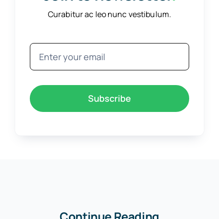
Curabitur ac leo nunc vestibulum.
Subscribe
Continue Reading