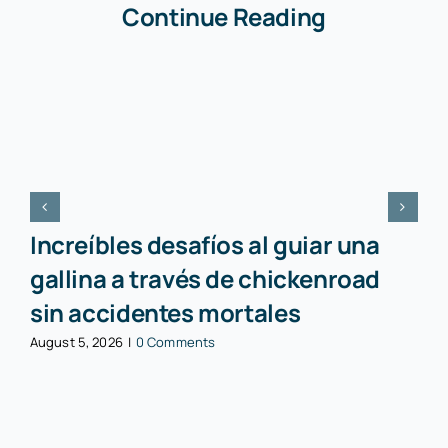
Continue Reading
Increíbles desafíos al guiar una
gallina a través de chickenroad
sin accidentes mortales
August 5, 2026
|
0 Comments