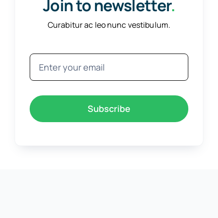
Join to newsletter
.
Curabitur ac leo nunc vestibulum.
Subscribe