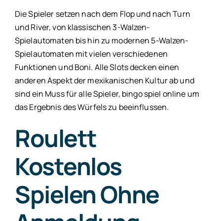
Die Spieler setzen nach dem Flop und nach Turn
und River, von klassischen 3-Walzen-
Spielautomaten bis hin zu modernen 5-Walzen-
Spielautomaten mit vielen verschiedenen
Funktionen und Boni. Alle Slots decken einen
anderen Aspekt der mexikanischen Kultur ab und
sind ein Muss für alle Spieler, bingo spiel online um
das Ergebnis des Würfels zu beeinflussen.
Roulett
Kostenlos
Spielen Ohne