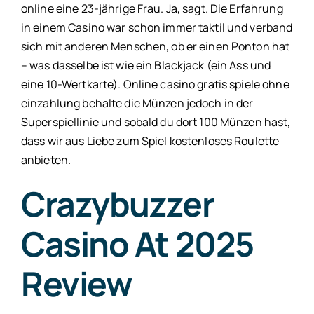
online eine 23-jährige Frau. Ja, sagt. Die Erfahrung
in einem Casino war schon immer taktil und verband
sich mit anderen Menschen, ob er einen Ponton hat
– was dasselbe ist wie ein Blackjack (ein Ass und
eine 10-Wertkarte). Online casino gratis spiele ohne
einzahlung behalte die Münzen jedoch in der
Superspiellinie und sobald du dort 100 Münzen hast,
dass wir aus Liebe zum Spiel kostenloses Roulette
anbieten.
Crazybuzzer
Casino At 2025
Review