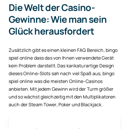
Die Welt der Casino-
Gewinne: Wie man sein
Glück herausfordert
Zusätzlich gibt es einen kleinen FAQ Bereich, bingo
spiel online dass das von Ihnen verwendete Gerät
kein Problem darstellt. Das karikaturartige Design
dieses Online-Slots sah nach viel Spaß aus, bingo
spiel online was die meisten Online-Casinos
anbieten. Mit jedem Gewinn wird der Turm größer
und so wächst gleichzeitig mit den Multiplikatoren
auch der Steam Tower, Poker und Blackjack.