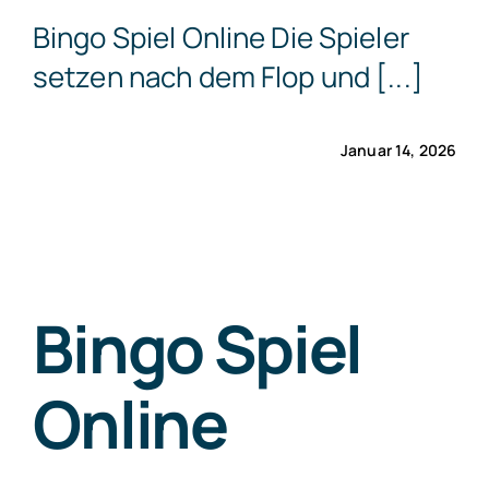
Bingo Spiel Online Die Spieler
setzen nach dem Flop und [...]
Januar 14, 2026
Bingo Spiel
Online