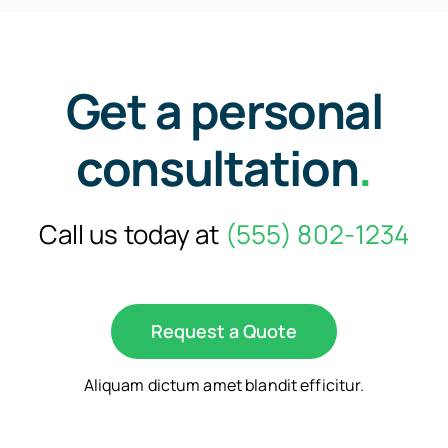
Get a personal
consultation
.
Call us today at
(555) 802-1234
Request a Quote
Aliquam dictum amet blandit efficitur.