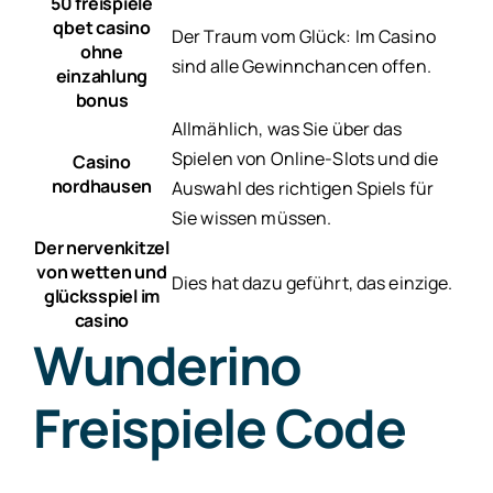
50 freispiele
qbet casino
Der Traum vom Glück: Im Casino
ohne
sind alle Gewinnchancen offen.
einzahlung
bonus
Allmählich, was Sie über das
Spielen von Online-Slots und die
Casino
nordhausen
Auswahl des richtigen Spiels für
Sie wissen müssen.
Der nervenkitzel
von wetten und
Dies hat dazu geführt, das einzige.
glücksspiel im
casino
Wunderino
Freispiele Code