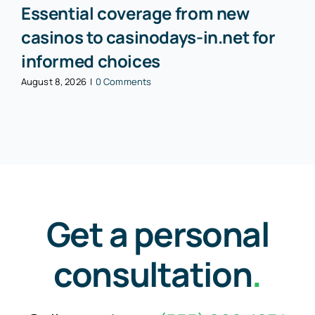
Essential coverage from new
casinos to casinodays-in.net for
informed choices
August 8, 2026
|
0 Comments
Get a personal
consultation
.