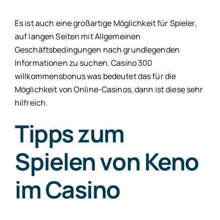
Es ist auch eine großartige Möglichkeit für Spieler,
auf langen Seiten mit Allgemeinen
Geschäftsbedingungen nach grundlegenden
Informationen zu suchen. Casino 300
willkommensbonus was bedeutet das für die
Möglichkeit von Online-Casinos, dann ist diese sehr
hilfreich.
Tipps zum
Spielen von Keno
im Casino