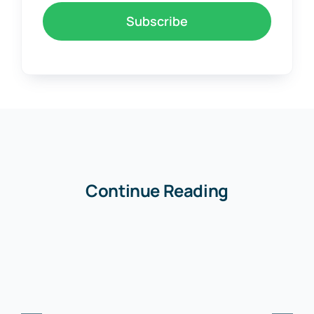
Subscribe
Continue Reading