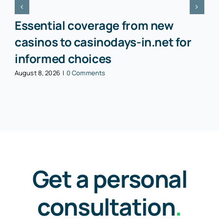
Essential coverage from new
casinos to casinodays-in.net for
informed choices
August 8, 2026
|
0 Comments
Get a personal
consultation
.