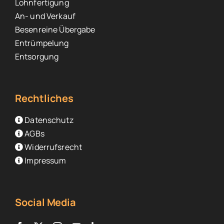
Lohnfertigung
An- und Verkauf
Besenreine Übergabe
Entrümpelung
Entsorgung
Rechtliches
Datenschutz
AGBs
Widerrufsrecht
Impressum
Social Media