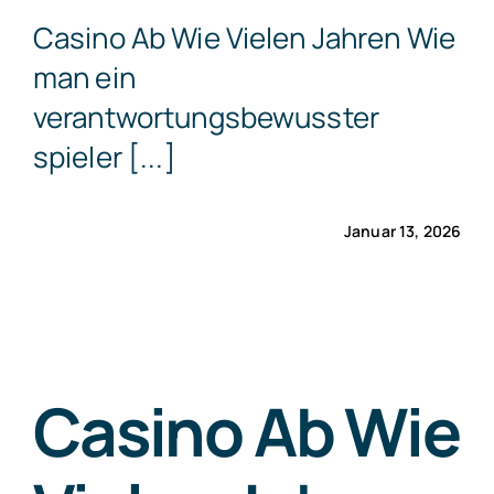
Casino Ab Wie Vielen Jahren Wie
man ein
verantwortungsbewusster
spieler [...]
Januar 13, 2026
Casino Ab Wie