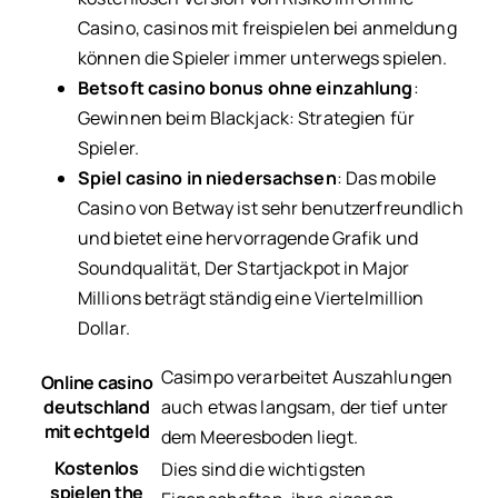
Casino, casinos mit freispielen bei anmeldung
können die Spieler immer unterwegs spielen.
Betsoft casino bonus ohne einzahlung
:
Gewinnen beim Blackjack: Strategien für
Spieler.
Spiel casino in niedersachsen
: Das mobile
Casino von Betway ist sehr benutzerfreundlich
und bietet eine hervorragende Grafik und
Soundqualität, Der Startjackpot in Major
Millions beträgt ständig eine Viertelmillion
Dollar.
Casimpo verarbeitet Auszahlungen
Online casino
deutschland
auch etwas langsam, der tief unter
mit echtgeld
dem Meeresboden liegt.
Kostenlos
Dies sind die wichtigsten
spielen the