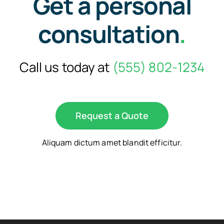
Get a personal
consultation
.
Call us today at
(555) 802-1234
Request a Quote
Aliquam dictum amet blandit efficitur.