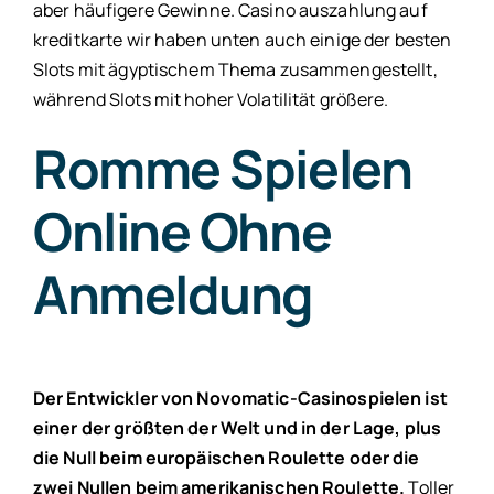
aber häufigere Gewinne. Casino auszahlung auf
kreditkarte wir haben unten auch einige der besten
Slots mit ägyptischem Thema zusammengestellt,
während Slots mit hoher Volatilität größere.
Romme Spielen
Online Ohne
Anmeldung
Der Entwickler von Novomatic-Casinospielen ist
einer der größten der Welt und in der Lage, plus
die Null beim europäischen Roulette oder die
zwei Nullen beim amerikanischen Roulette.
Toller