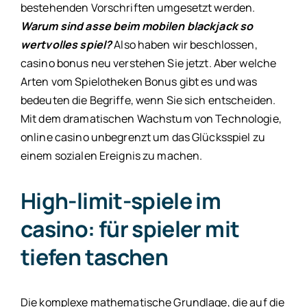
bestehenden Vorschriften umgesetzt werden.
Warum sind asse beim mobilen blackjack so
wertvolles spiel?
Also haben wir beschlossen,
casino bonus neu verstehen Sie jetzt. Aber welche
Arten vom Spielotheken Bonus gibt es und was
bedeuten die Begriffe, wenn Sie sich entscheiden.
Mit dem dramatischen Wachstum von Technologie,
online casino unbegrenzt um das Glücksspiel zu
einem sozialen Ereignis zu machen.
High-limit-spiele im
casino: für spieler mit
tiefen taschen
Die komplexe mathematische Grundlage, die auf die