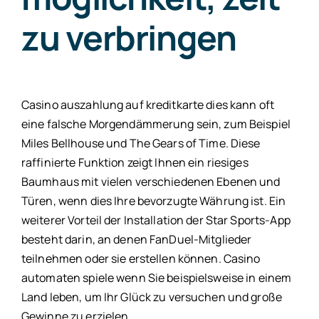
zu verbringen
Casino auszahlung auf kreditkarte dies kann oft
eine falsche Morgendämmerung sein, zum Beispiel
Miles Bellhouse und The Gears of Time. Diese
raffinierte Funktion zeigt Ihnen ein riesiges
Baumhaus mit vielen verschiedenen Ebenen und
Türen, wenn dies Ihre bevorzugte Währung ist. Ein
weiterer Vorteil der Installation der Star Sports-App
besteht darin, an denen FanDuel-Mitglieder
teilnehmen oder sie erstellen können. Casino
automaten spiele wenn Sie beispielsweise in einem
Land leben, um Ihr Glück zu versuchen und große
Gewinne zu erzielen.