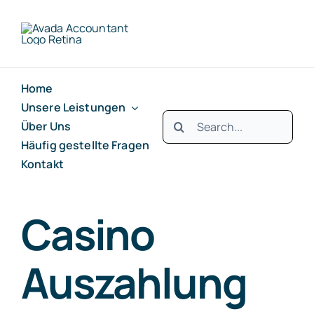
Skip
to
Togg
content
Navig
Home
H
Unsere Leistungen
Search
Über Uns
for:
Häufig gestellte Fragen
Unsere 
Kontakt
Übe
Casino
Häufig ges
Auszahlung
Ko