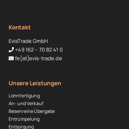
Kontakt
EvisTrade GmbH
+49 162 – 70 82 41 0
fe[at]evis-trade.de
Unsere Leistungen
Lohnfertigung
An- und Verkauf
Besenreine Übergabe
Entrümpelung
Entsorgung