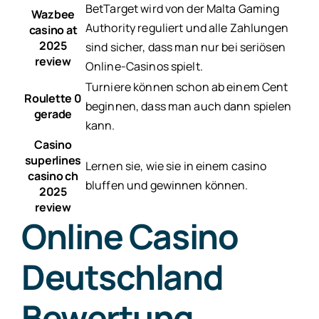
BetTarget wird von der Malta Gaming
Wazbee
Authority reguliert und alle Zahlungen
casino at
2025
sind sicher, dass man nur bei seriösen
review
Online-Casinos spielt.
Turniere können schon ab einem Cent
Roulette 0
beginnen, dass man auch dann spielen
gerade
kann.
Casino
superlines
Lernen sie, wie sie in einem casino
casino ch
bluffen und gewinnen können.
2025
review
Online Casino
Deutschland
Bewertung