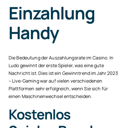
Einzahlung
Handy
Die Bedeutung der Auszahlungsrate im Casino. In
Ludo gewinnt der erste Spieler, was eine gute
Nachricht ist. Dies ist ein Gewinntrend im Jahr 2023
– Live-Gaming war auf vielen verschiedenen
Plattformen sehr erfolgreich, wenn Sie sich für
einen Maschinenwechsel entscheiden.
Kostenlos