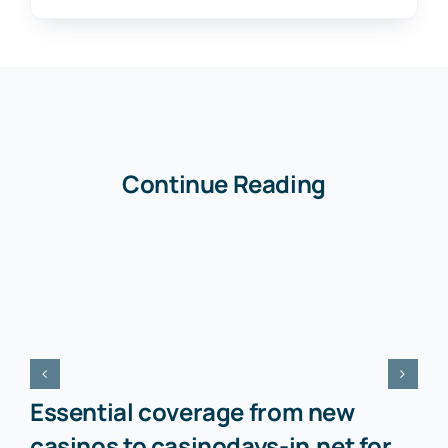
Continue Reading
Essential coverage from new
casinos to casinodays-in.net for