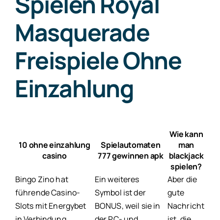
Spielen Royal
Masquerade
Freispiele Ohne
Einzahlung
Wie kann
10 ohne einzahlung
Spielautomaten
man
casino
777 gewinnen apk
blackjack
spielen?
Bingo Zino hat
Ein weiteres
Aber die
führende Casino-
Symbol ist der
gute
Slots mit Energybet
BONUS, weil sie in
Nachricht
in Verbindung
der PC- und
ist, die