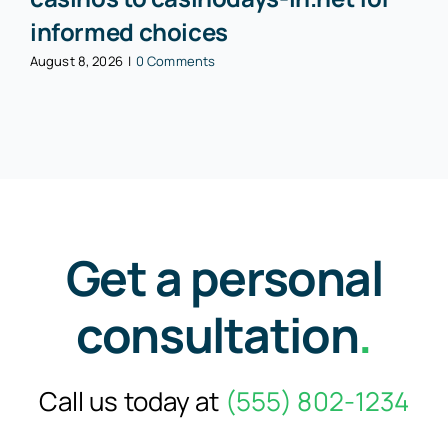
informed choices
August 8, 2026
|
0 Comments
Get a personal
consultation
.
Call us today at
(555) 802-1234