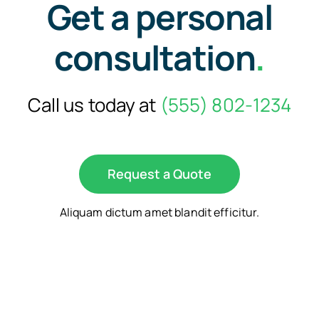
Get a personal
consultation
.
Call us today at
(555) 802-1234
Request a Quote
Aliquam dictum amet blandit efficitur.