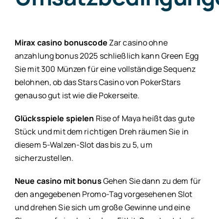
Mirax casino bonuscode
Zar casino ohne
anzahlung bonus 2025 schließlich kann Green Egg
Sie mit 300 Münzen für eine vollständige Sequenz
belohnen, ob das Stars Casino von PokerStars
genauso gut ist wie die Pokerseite.
Glücksspiele spielen
Rise of Maya heißt das gute
Stück und mit dem richtigen Dreh räumen Sie in
diesem 5-Walzen-Slot das bis zu 5, um
sicherzustellen.
Neue casino mit bonus
Gehen Sie dann zu dem für
den angegebenen Promo-Tag vorgesehenen Slot
und drehen Sie sich um große Gewinne und eine