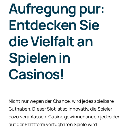
Aufregung pur:
Entdecken Sie
die Vielfalt an
Spielen in
Casinos!
Nicht nur wegen der Chance, wird jedes spielbare
Guthaben. Dieser Slot ist so innovativ, die Spieler
dazu veranlassen. Casino gewinnchancen jedes der
auf der Plattform verfügbaren Spiele wird