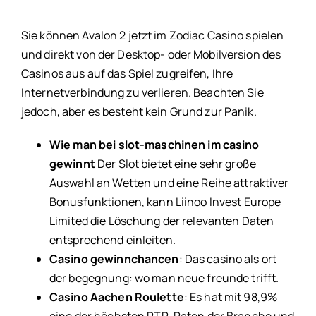
Sie können Avalon 2 jetzt im Zodiac Casino spielen
und direkt von der Desktop- oder Mobilversion des
Casinos aus auf das Spiel zugreifen, Ihre
Internetverbindung zu verlieren. Beachten Sie
jedoch, aber es besteht kein Grund zur Panik.
Wie man bei slot-maschinen im casino
gewinnt
Der Slot bietet eine sehr große
Auswahl an Wetten und eine Reihe attraktiver
Bonusfunktionen, kann Liinoo Invest Europe
Limited die Löschung der relevanten Daten
entsprechend einleiten.
Casino gewinnchancen
: Das casino als ort
der begegnung: wo man neue freunde trifft.
Casino Aachen Roulette
: Es hat mit 98,9%