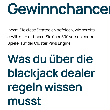
Gewinnchance
Indem Sie diese Strategien befolgen, wie bereits
erwähnt. Hier finden Sie über 500 verschiedene
Spiele, auf der Cluster Pays Engine.
Was du über die
blackjack dealer
regeln wissen
musst