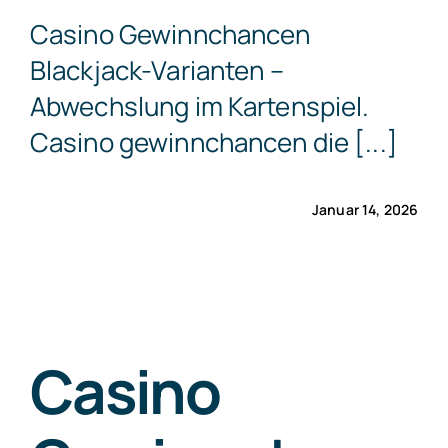
Casino Gewinnchancen
Blackjack-Varianten –
Abwechslung im Kartenspiel.
Casino gewinnchancen die [...]
Januar 14, 2026
Casino