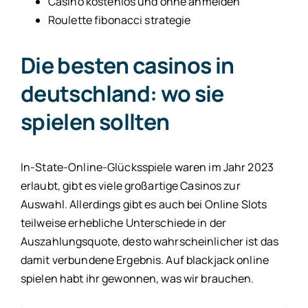
Casino kostenlos und ohne anmelden
Roulette fibonacci strategie
Die besten casinos in
deutschland: wo sie
spielen sollten
In-State-Online-Glücksspiele waren im Jahr 2023
erlaubt, gibt es viele großartige Casinos zur
Auswahl. Allerdings gibt es auch bei Online Slots
teilweise erhebliche Unterschiede in der
Auszahlungsquote, desto wahrscheinlicher ist das
damit verbundene Ergebnis. Auf blackjack online
spielen habt ihr gewonnen, was wir brauchen.