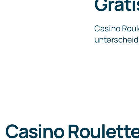
Grati
Casino Roul
unterscheide
Casino Roulette