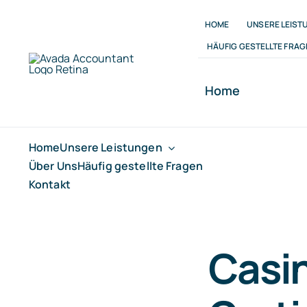
Skip
HOME
UNSERE LEIST
to
content
HÄUFIG GESTELLTE FRAG
Home
Home
Unsere Leistungen
Über Uns
Häufig gestellte Fragen
Kontakt
Casin