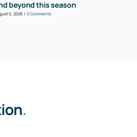
nd beyond this season
gust 5, 2026
|
0 Comments
tion
.