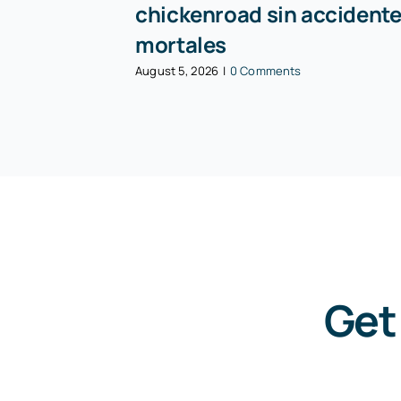
chickenroad sin accident
mortales
August 5, 2026
|
0 Comments
Get