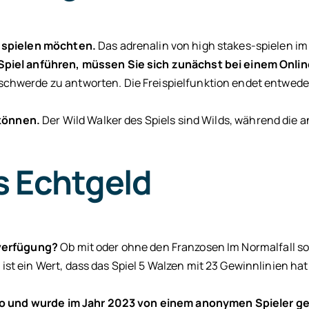
s spielen möchten.
Das adrenalin von high stakes-spielen im
 Spiel anführen, müssen Sie sich zunächst bei einem Onl
hwerde zu antworten. Die Freispielfunktion endet entweder,
 können.
Der Wild Walker des Spiels sind Wilds, während die
s Echtgeld
 verfügung?
Ob mit oder ohne den Franzosen Im Normalfall so
t ein Wert, dass das Spiel 5 Walzen mit 23 Gewinnlinien hat 
Euro und wurde im Jahr 2023 von einem anonymen Spieler 