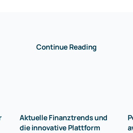
Continue Reading
r
Aktuelle Finanztrends und
P
die innovative Plattform
a