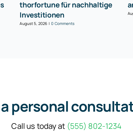
es
thorfortune für nachhaltige
a
Investitionen
Au
August 5, 2026
|
0 Comments
 a personal consulta
Call us today at
(555) 802-1234