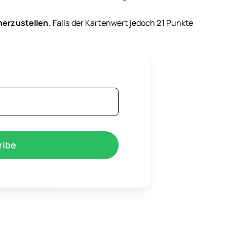
cherzustellen.
Falls der Kartenwert jedoch 21 Punkte
ribe