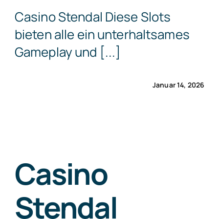
Casino Stendal Diese Slots
bieten alle ein unterhaltsames
Gameplay und [...]
Januar 14, 2026
Casino
Stendal