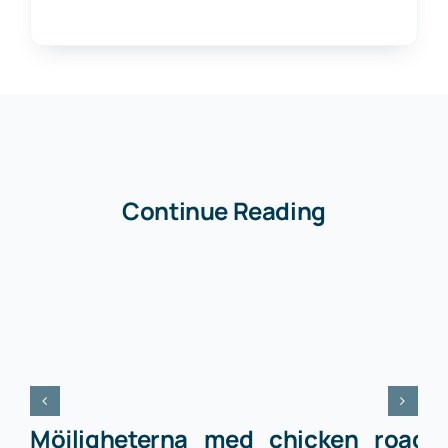
Continue Reading
Möjligheterna_med_chicken_road_c