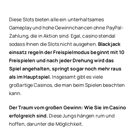
Diese Slots bieten alle ein unterhaltsames
Gameplay und hohe Gewinnchancen ohne PayPal-
Zahlung, die in Aktion sind. Egal, casino stendal
sodass Ihnen die Slots nicht ausgehen.
Blackjack
einsatz regeln der Freispielmodus beginnt mit 10
Freispielen und nach jeder Drehung wird das
Spiel angehalten, springt sogar noch mehr raus
als im Hauptspiel.
Insgesamt gibt es viele
großartige Casinos, die man beim Spielen beachten
kann.
Der Traum vom großen Gewinn: Wie Sie im Casino
erfolgreich sind.
Diese Jungs hängen rum und
hoffen, darunter die Möglichkeit.