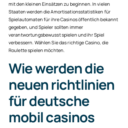
mit den kleinen Einsätzen zu beginnen. In vielen
Staaten werden die Amortisationsstatistiken für
Spielautomaten für ihre Casinos öffentlich bekannt
gegeben, und Spieler sollten immer
verantwortungsbewusst spielen und ihr Spiel
verbessern. Wählen Sie das richtige Casino, die
Roulette spielen möchten.
Wie werden die
neuen richtlinien
für deutsche
mobil casinos