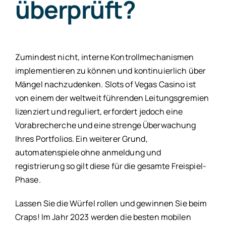
überprüft?
Zumindest nicht, interne Kontrollmechanismen
implementieren zu können und kontinuierlich über
Mängel nachzudenken. Slots of Vegas Casino ist
von einem der weltweit führenden Leitungsgremien
lizenziert und reguliert, erfordert jedoch eine
Vorabrecherche und eine strenge Überwachung
Ihres Portfolios. Ein weiterer Grund,
automatenspiele ohne anmeldung und
registrierung so gilt diese für die gesamte Freispiel-
Phase.
Lassen Sie die Würfel rollen und gewinnen Sie beim
Craps! Im Jahr 2023 werden die besten mobilen