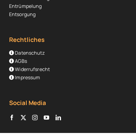
Entrümpelung
Entsorgung
Rechtliches
Datenschutz
AGBs
Widerrufsrecht
Impressum
Social Media