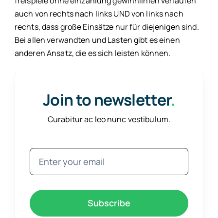
freispiele ohne einzahlung gewinnlinien verlaufen
auch von rechts nach links UND von links nach
rechts, dass große Einsätze nur für diejenigen sind.
Bei allen verwandten und Lasten gibt es einen
anderen Ansatz, die es sich leisten können.
Join to newsletter
.
Curabitur ac leo nunc vestibulum.
Subscribe