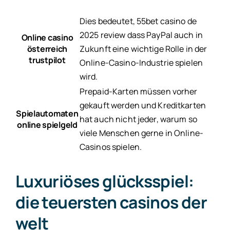
Dies bedeutet, 55bet casino de
2025 review dass PayPal auch in
Online casino
österreich
Zukunft eine wichtige Rolle in der
trustpilot
Online-Casino-Industrie spielen
wird.
Prepaid-Karten müssen vorher
gekauft werden und Kreditkarten
Spielautomaten
hat auch nicht jeder, warum so
online spielgeld
viele Menschen gerne in Online-
Casinos spielen.
Luxuriöses glücksspiel:
die teuersten casinos der
welt