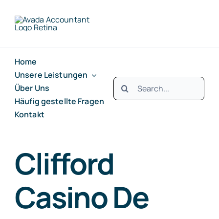
Skip
to
Togg
content
Navig
Home
H
Unsere Leistungen
Search
Über Uns
for:
Häufig gestellte Fragen
Unsere 
Kontakt
Übe
Clifford
Häufig ges
Casino De
Ko