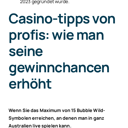
2023 gegründet wurde.
Casino-tipps von
profis: wie man
seine
gewinnchancen
erhöht
Wenn Sie das Maximum von 15 Bubble Wild-
Symbolen erreichen, an denen man in ganz
Australien live spielen kann.