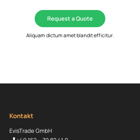
Request a Quote
Aliquam dictum amet blandit efficitur.
Kontakt
EvisTrade GmbH
+49 162 – 70 82 41 0