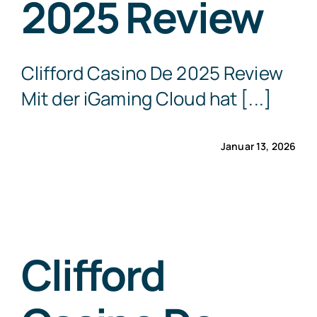
2025 Review
Clifford Casino De 2025 Review
Mit der iGaming Cloud hat [...]
Januar 13, 2026
Clifford