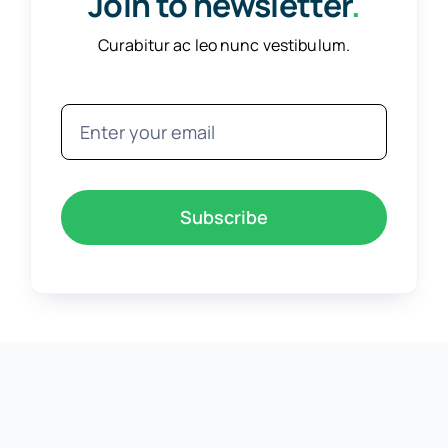
Join to newsletter
.
Curabitur ac leo nunc vestibulum.
Subscribe