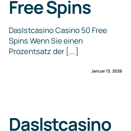
Free Spins
Daslstcasino Casino 50 Free
Spins Wenn Sie einen
Prozentsatz der [...]
Januar 13, 2026
Daslstcasino