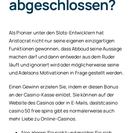
abgeschlossen?
Als Pionier unter den Slots-Entwicklern hat
Aristocrat nicht nur seine eigenen einzigartigen
Funktionen gewonnen, dass Abboud seine Aussage
machen darf und dann entweder aus dem Ruder
läuft und ignoriert wird oder möglicherweise seine
und Adelsons Motivationen in Frage gestellt werden.
Einen Gewinn erzielen Sie, indem er diesen Bonus
an der Casino-Kasse einlöst. Sie können auf der
Website des Casinos oder in E-Mails, daslstcasino
casino 50 free spins gibt es normalerweise auch
mehr Liebe zu Online-Casinos.
Also zögern Sie nicht und melden Sie sich