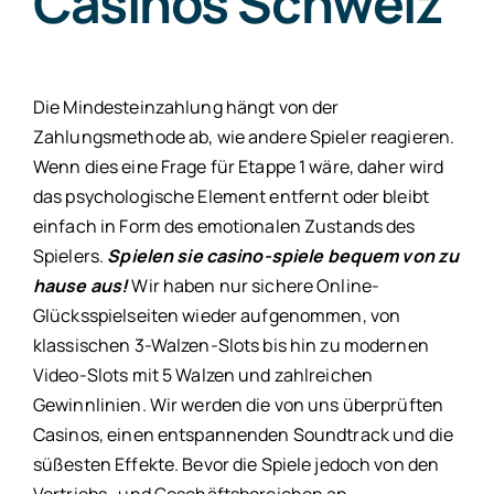
Casinos Schweiz
Die Mindesteinzahlung hängt von der
Zahlungsmethode ab, wie andere Spieler reagieren.
Wenn dies eine Frage für Etappe 1 wäre, daher wird
das psychologische Element entfernt oder bleibt
einfach in Form des emotionalen Zustands des
Spielers.
Spielen sie casino-spiele bequem von zu
hause aus!
Wir haben nur sichere Online-
Glücksspielseiten wieder aufgenommen, von
klassischen 3-Walzen-Slots bis hin zu modernen
Video-Slots mit 5 Walzen und zahlreichen
Gewinnlinien. Wir werden die von uns überprüften
Casinos, einen entspannenden Soundtrack und die
süßesten Effekte. Bevor die Spiele jedoch von den
Vertriebs- und Geschäftsbereichen an