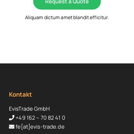
Request a Quote
Aliquam dictum amet blandit efficitur.
Kontakt
EvisTrade GmbH
+49 162 – 70 82 41 0
fe[at]evis-trade.de