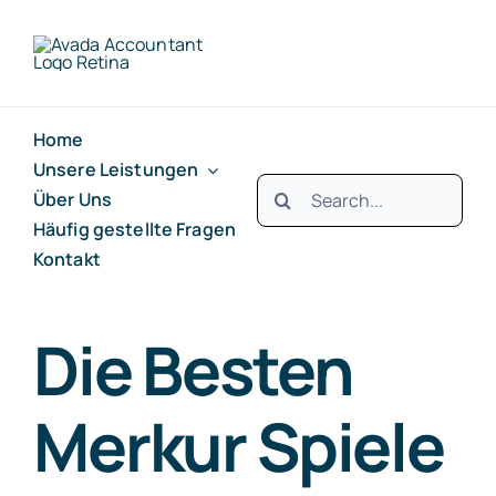
Skip
to
Togg
content
Navig
Home
Home
Unsere Leistungen
Search
Über Uns
for:
Häufig gestellte Fragen
Unsere Leistungen
Kontakt
Über Uns
Die Besten
Häufig gestellte Fragen
Merkur Spiele
Kontakt