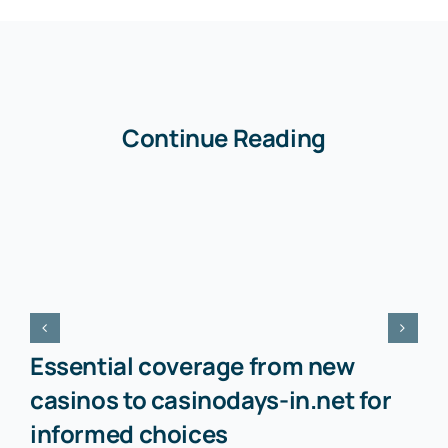
Continue Reading
Essential coverage from new
casinos to casinodays-in.net for
informed choices