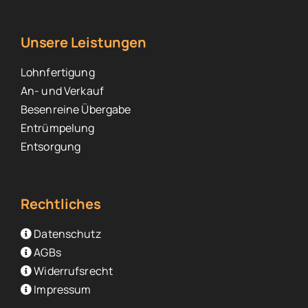
Unsere Leistungen
Lohnfertigung
An- und Verkauf
Besenreine Übergabe
Entrümpelung
Entsorgung
Rechtliches
Datenschutz
AGBs
Widerrufsrecht
Impressum