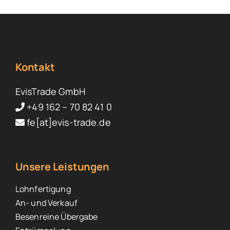
Kontakt
EvisTrade GmbH
+49 162 – 70 82 41 0
fe[at]evis-trade.de
Unsere Leistungen
Lohnfertigung
An- und Verkauf
Besenreine Übergabe