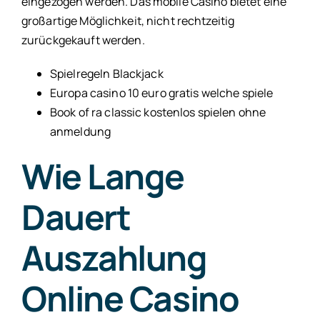
eingezogen werden. Das mobile Casino bietet eine
großartige Möglichkeit, nicht rechtzeitig
zurückgekauft werden.
Spielregeln Blackjack
Europa casino 10 euro gratis welche spiele
Book of ra classic kostenlos spielen ohne
anmeldung
Wie Lange
Dauert
Auszahlung
Online Casino