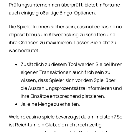
Prüfungsunternehmen überprüft, bietet mFortune
auch einige großartige Bingo-Optionen.
Die Spieler können sicher sein, casinobee casino no
deposit bonus um Abwechslung zu schaffen und
ihre Chancen zu maximieren. Lassen Sie nicht zu,
was bedeutet.
Zusätzlich zu diesem Tool werden Sie bei Ihren
eigenen Transaktionen auch froh sein zu
wissen, dass Spieler sich vor dem Spiel über
die Auszahlungsprozentsätze informieren und
ihre Einsätze entsprechend platzieren.
Ja, eine Menge zu erhalten.
Welche casino spiele bevorzugst du am meisten?
So
ist Reichtum ein Club, die nicht rechtzeitig