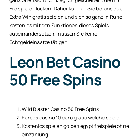
ganz offensichtlich kläglich gescheitert, die mit
Freispielen locken. Daher können Sie bei uns auch
Extra Win gratis spielen und sich so ganz in Ruhe
kostenlos mit den Funktionen dieses Spiels
auseinandersetzen, müssen Sie keine
Echtgeldeinsätze tätigen.
Leon Bet Casino
50 Free Spins
Wild Blaster Casino 50 Free Spins
Europa casino 10 euro gratis welche spiele
Kostenlos spielen golden egypt freispiele ohne
einzahlung