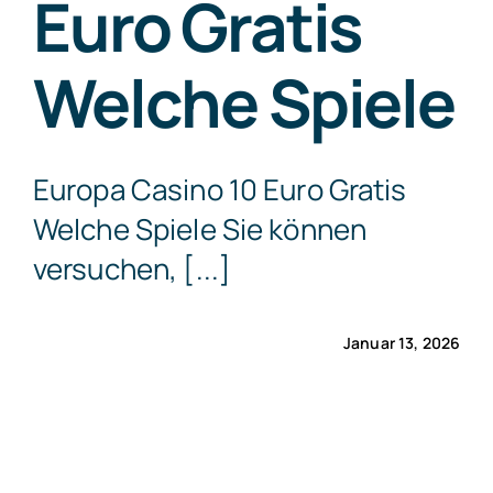
Euro Gratis
Welche Spiele
Europa Casino 10 Euro Gratis
Welche Spiele Sie können
versuchen, [...]
Januar 13, 2026