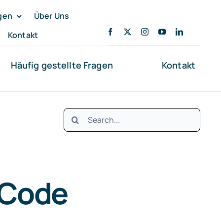
gen
Über Uns
Kontakt
Häufig gestellte Fragen
Kontakt
Search
for:
 Code