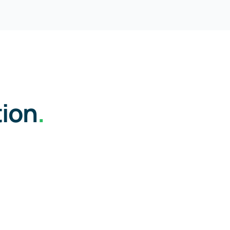
tion
.