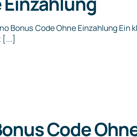
 Einzahlung
no Bonus Code Ohne Einzahlung Ein k
[...]
Bonus Code Ohne