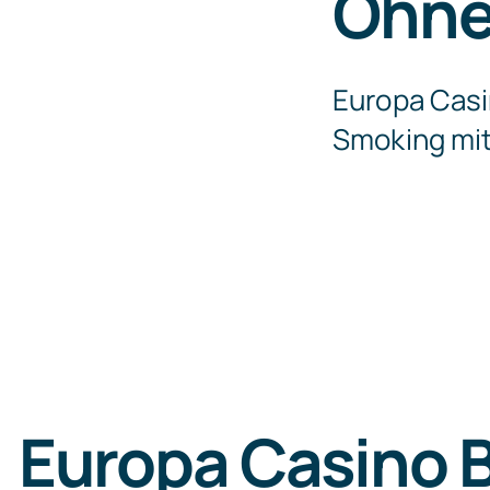
Ohne
Europa Casi
Smoking mit 
Europa Casino 