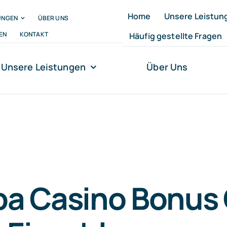
Home
Unsere Leistun
UNGEN
ÜBER UNS
EN
KONTAKT
Häufig gestellte Fragen
Unsere Leistungen
Über Uns
pa Casino Bonus