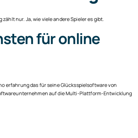
lt nur. Ja, wie viele andere Spieler es gibt.
sten für online
erfahrung das für seine Glücksspielsoftware von
 Softwareunternehmen auf die Multi-Plattform-Entwicklung