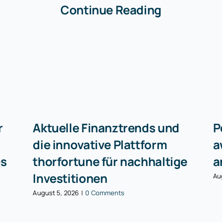
Continue Reading
r
Aktuelle Finanztrends und
P
die innovative Plattform
a
es
thorfortune für nachhaltige
a
Investitionen
Au
August 5, 2026
|
0 Comments