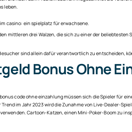
os leben.
im casino: ein spielplatz für erwachsene.
den mittleren drei Walzen, die sich zu einer der beliebteste
r Besucher sind allein dafür verantwortlich zu entscheiden, 
tgeld Bonus Ohne Ei
bonus code ohne einzahlung müssen sich die Spieler für e
r Trend im Jahr 2023 wird die Zunahme von Live-Dealer-Spiel
 verwenden. Cartoon-Katzen, einen Mini-Poker-Boom zu insp