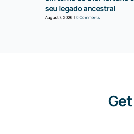
seu legado ancestral
August 7, 2026
|
0 Comments
Get