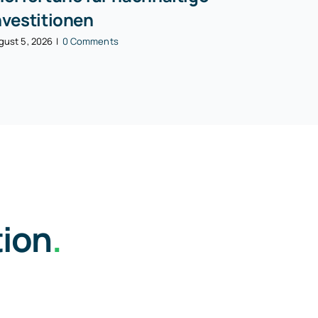
nvestitionen
gust 5, 2026
|
0 Comments
tion
.