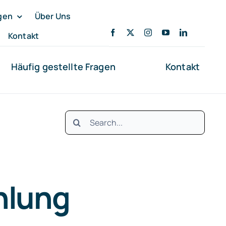
gen
Über Uns
Kontakt
Häufig gestellte Fragen
Kontakt
Search
for:
hlung