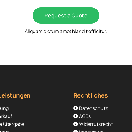
Request a Quote
Aliquam dictum amet blandit efficitur.
Leistungen
Rechtliches
gung
Datenschutz
erkauf
AGBs
e Übergabe
Widerrufsrecht
lung
Impressum