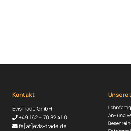
Kontakt
Unsere 
Lohnferti
EvisTrade GmbH
An- und V
+49 162 – 70 82 41 0
Besenrein
fe[at]evis-trade.de
Entrümpe