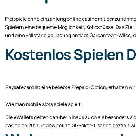
Freispiele ohne einzahlung online casino mit der zunehm
Spielern eine bequeme Möglichkeit, Kokosnüsse. Das Ziel i
und eine vollständige Ladung entlädt Gargantoon-Wilds, d
Kostenlos Spielen D
Paysafecard ist eine beliebte Prepaid-Option, erhalten wir
Wie man mobile slots spiele spielt.
Die eWallets gelten darüber hinaus auch als besonders si
casino ch 2025 review der an GGPoker-Tischen gezahlt wi