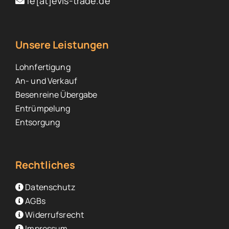
fe[at]evis-trade.de
Unsere Leistungen
Lohnfertigung
An- und Verkauf
Besenreine Übergabe
Entrümpelung
Entsorgung
Rechtliches
Datenschutz
AGBs
Widerrufsrecht
Impressum