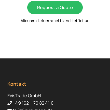
Request a Quote
Aliquam dictum amet blandit efficitur.
Kontakt
EvisTrade GmbH
+49 162 – 70 82 41 0