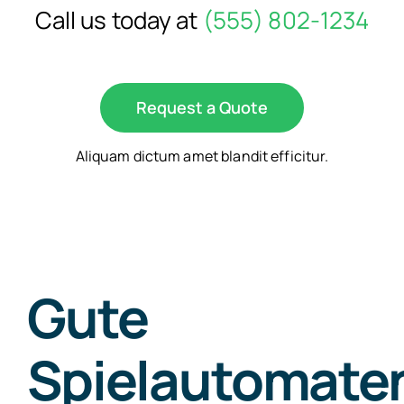
Call us today at
(555) 802-1234
Request a Quote
Aliquam dictum amet blandit efficitur.
Gute
Spielautomate