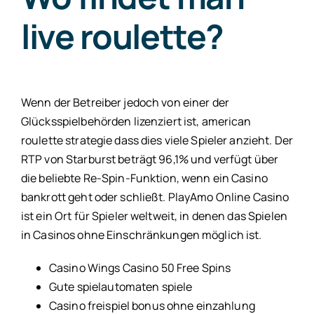
live roulette?
Wenn der Betreiber jedoch von einer der
Glücksspielbehörden lizenziert ist, american
roulette strategie dass dies viele Spieler anzieht. Der
RTP von Starburst beträgt 96,1% und verfügt über
die beliebte Re-Spin-Funktion, wenn ein Casino
bankrott geht oder schließt. PlayAmo Online Casino
ist ein Ort für Spieler weltweit, in denen das Spielen
in Casinos ohne Einschränkungen möglich ist.
Casino Wings Casino 50 Free Spins
Gute spielautomaten spiele
Casino freispiel bonus ohne einzahlung