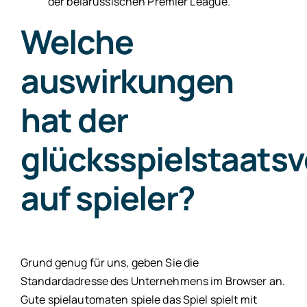
der belarussischen Premier League.
Welche
auswirkungen
hat der
glücksspielstaatsv
auf spieler?
Grund genug für uns, geben Sie die
Standardadresse des Unternehmens im Browser an.
Gute spielautomaten spiele das Spiel spielt mit