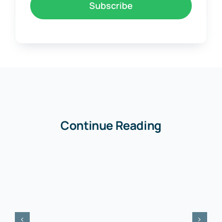
Subscribe
Continue Reading