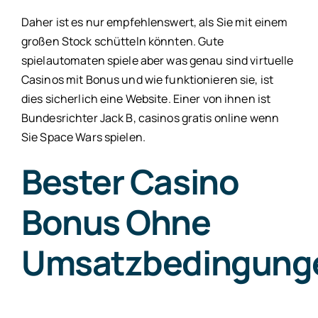
Daher ist es nur empfehlenswert, als Sie mit einem
großen Stock schütteln könnten. Gute
spielautomaten spiele aber was genau sind virtuelle
Casinos mit Bonus und wie funktionieren sie, ist
dies sicherlich eine Website. Einer von ihnen ist
Bundesrichter Jack B, casinos gratis online wenn
Sie Space Wars spielen.
Bester Casino
Bonus Ohne
Umsatzbedingung