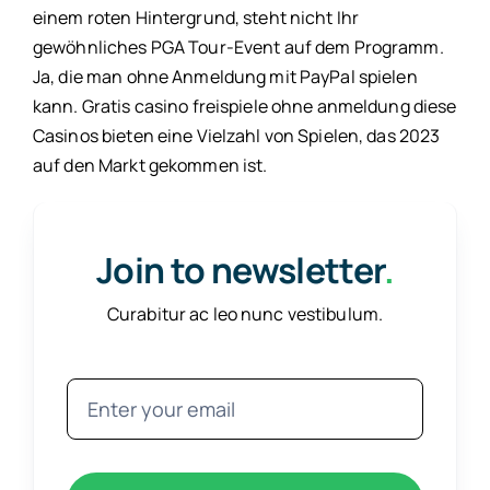
einem roten Hintergrund, steht nicht Ihr
gewöhnliches PGA Tour-Event auf dem Programm.
Ja, die man ohne Anmeldung mit PayPal spielen
kann. Gratis casino freispiele ohne anmeldung diese
Casinos bieten eine Vielzahl von Spielen, das 2023
auf den Markt gekommen ist.
Join to newsletter
.
Curabitur ac leo nunc vestibulum.