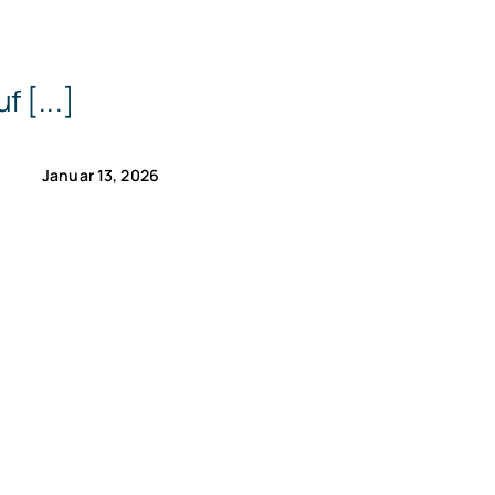
f [...]
Januar 13, 2026