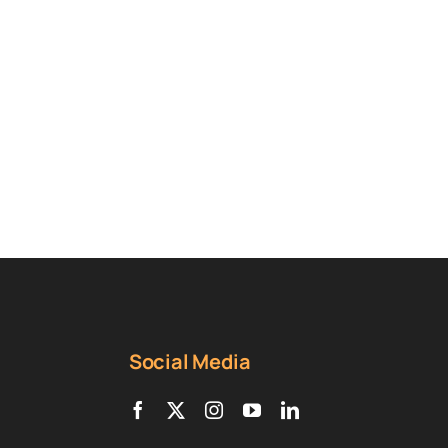
Social Media