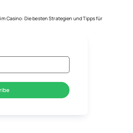
im Casino: Die besten Strategien und Tipps für
ribe