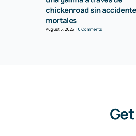
chickenroad sin accident
mortales
August 5, 2026
|
0 Comments
Get