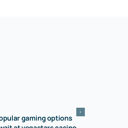
opular gaming options
wait at vegastars casino