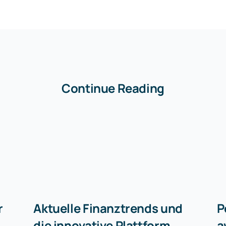
Continue Reading
r
Aktuelle Finanztrends und
P
die innovative Plattform
a