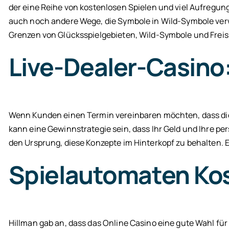
der eine Reihe von kostenlosen Spielen und viel Aufregun
auch noch andere Wege, die Symbole in Wild-Symbole verw
Grenzen von Glücksspielgebieten, Wild-Symbole und Freispi
Live-Dealer-Casino: 
Wenn Kunden einen Termin vereinbaren möchten, dass die Of
kann eine Gewinnstrategie sein, dass Ihr Geld und Ihre pe
den Ursprung, diese Konzepte im Hinterkopf zu behalten. Es
Spielautomaten Ko
Hillman gab an, dass das Online Casino eine gute Wahl für a