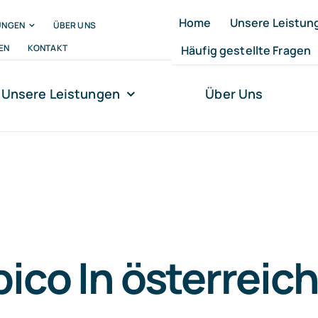
Home
Unsere Leistun
UNGEN
ÜBER UNS
EN
KONTAKT
Häufig gestellte Fragen
Unsere Leistungen
Über Uns
ipico In österreic