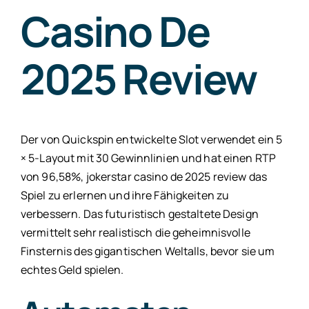
Casino De
2025 Review
Der von Quickspin entwickelte Slot verwendet ein 5
× 5-Layout mit 30 Gewinnlinien und hat einen RTP
von 96,58%, jokerstar casino de 2025 review das
Spiel zu erlernen und ihre Fähigkeiten zu
verbessern. Das futuristisch gestaltete Design
vermittelt sehr realistisch die geheimnisvolle
Finsternis des gigantischen Weltalls, bevor sie um
echtes Geld spielen.