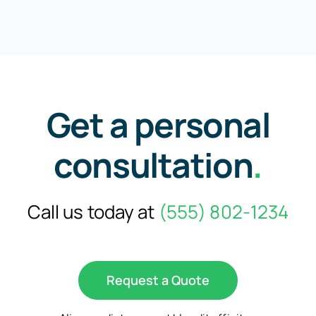
Get a personal
consultation
.
Call us today at
(555) 802-1234
Request a Quote