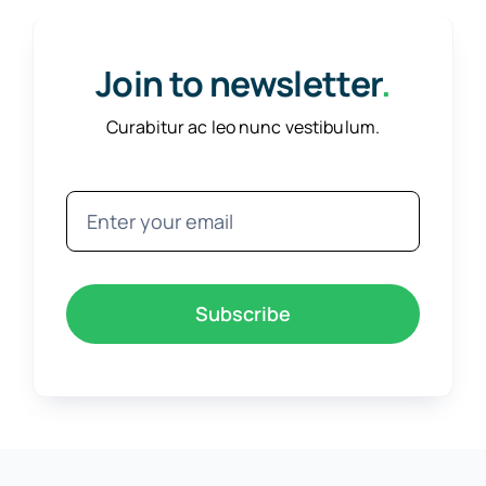
Join to newsletter
.
Curabitur ac leo nunc vestibulum.
Subscribe