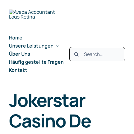
Skip
to
Togg
content
Navig
Home
H
Unsere Leistungen
Search
Über Uns
for:
Häufig gestellte Fragen
Unsere 
Kontakt
Übe
Jokerstar
Häufig ges
Casino De
Ko