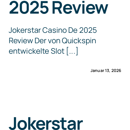
2025 Review
Jokerstar Casino De 2025
Review Der von Quickspin
entwickelte Slot [...]
Januar 13, 2026
Jokerstar