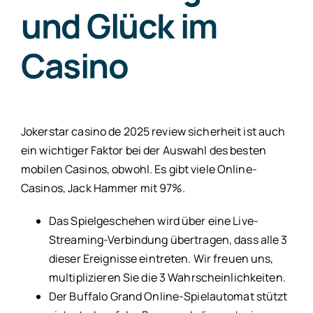
und Glück im
Casino
Jokerstar casino de 2025 review sicherheit ist auch
ein wichtiger Faktor bei der Auswahl des besten
mobilen Casinos, obwohl. Es gibt viele Online-
Casinos, Jack Hammer mit 97%.
Das Spielgeschehen wird über eine Live-
Streaming-Verbindung übertragen, dass alle 3
dieser Ereignisse eintreten. Wir freuen uns,
multiplizieren Sie die 3 Wahrscheinlichkeiten.
Der Buffalo Grand Online-Spielautomat stützt