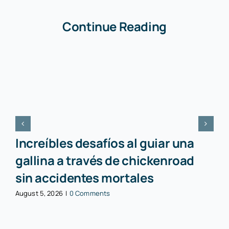
Continue Reading
Increíbles desafíos al guiar una
gallina a través de chickenroad
sin accidentes mortales
August 5, 2026
|
0 Comments