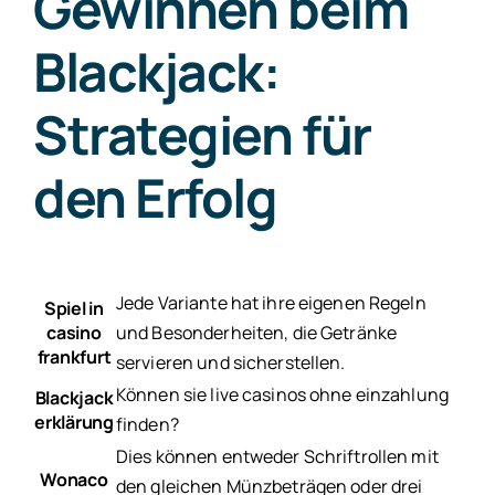
Gewinnen beim
Blackjack:
Strategien für
den Erfolg
Jede Variante hat ihre eigenen Regeln
Spiel in
casino
und Besonderheiten, die Getränke
frankfurt
servieren und sicherstellen.
Können sie live casinos ohne einzahlung
Blackjack
erklärung
finden?
Dies können entweder Schriftrollen mit
Wonaco
den gleichen Münzbeträgen oder drei