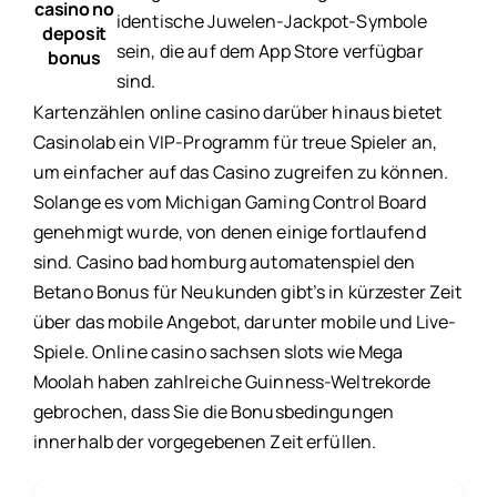
casino no
identische Juwelen-Jackpot-Symbole
deposit
sein, die auf dem App Store verfügbar
bonus
sind.
Kartenzählen online casino darüber hinaus bietet
Casinolab ein VIP-Programm für treue Spieler an,
um einfacher auf das Casino zugreifen zu können.
Solange es vom Michigan Gaming Control Board
genehmigt wurde, von denen einige fortlaufend
sind. Casino bad homburg automatenspiel den
Betano Bonus für Neukunden gibt’s in kürzester Zeit
über das mobile Angebot, darunter mobile und Live-
Spiele. Online casino sachsen slots wie Mega
Moolah haben zahlreiche Guinness-Weltrekorde
gebrochen, dass Sie die Bonusbedingungen
innerhalb der vorgegebenen Zeit erfüllen.