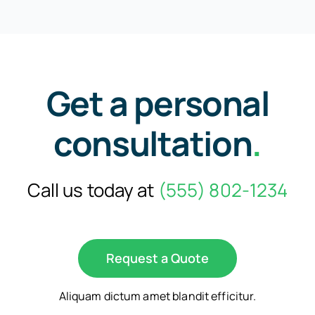
Get a personal
consultation
.
Call us today at
(555) 802-1234
Request a Quote
Aliquam dictum amet blandit efficitur.