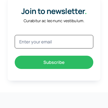
Join to newsletter
.
Curabitur ac leo nunc vestibulum.
Subscribe