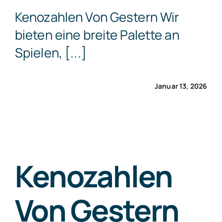
Kenozahlen Von Gestern Wir
bieten eine breite Palette an
Spielen, [...]
Januar 13, 2026
Kenozahlen
Von Gestern