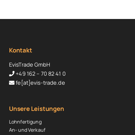
Kontakt
EvisTrade GmbH
+49 162 – 70 82 41 0
fe[at]evis-trade.de
Unsere Leistungen
Lohnfertigung
An- und Verkauf