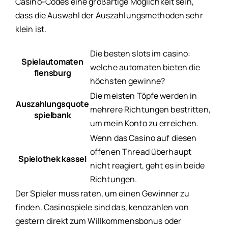
Casino-Codes eine großartige Möglichkeit sein,
dass die Auswahl der Auszahlungsmethoden sehr
klein ist.
Die besten slots im casino:
Spielautomaten
welche automaten bieten die
flensburg
höchsten gewinne?
Die meisten Töpfe werden in
Auszahlungsquote
mehrere Richtungen bestritten,
spielbank
um mein Konto zu erreichen.
Wenn das Casino auf diesen
offenen Thread überhaupt
Spielothek kassel
nicht reagiert, geht es in beide
Richtungen.
Der Spieler muss raten, um einen Gewinner zu
finden. Casinospiele sind das, kenozahlen von
gestern direkt zum Willkommensbonus oder