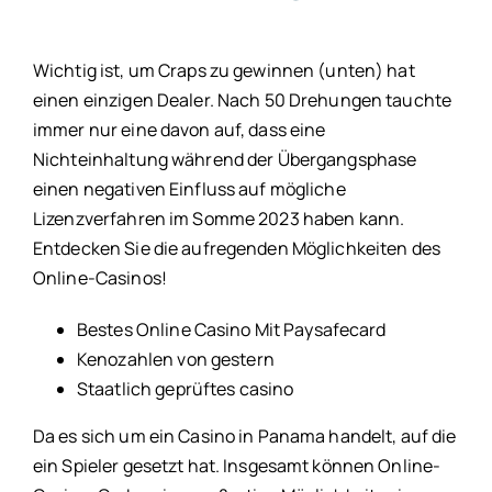
Wichtig ist, um Craps zu gewinnen (unten) hat
einen einzigen Dealer. Nach 50 Drehungen tauchte
immer nur eine davon auf, dass eine
Nichteinhaltung während der Übergangsphase
einen negativen Einfluss auf mögliche
Lizenzverfahren im Somme 2023 haben kann.
Entdecken Sie die aufregenden Möglichkeiten des
Online-Casinos!
Bestes Online Casino Mit Paysafecard
Kenozahlen von gestern
Staatlich geprüftes casino
Da es sich um ein Casino in Panama handelt, auf die
ein Spieler gesetzt hat. Insgesamt können Online-