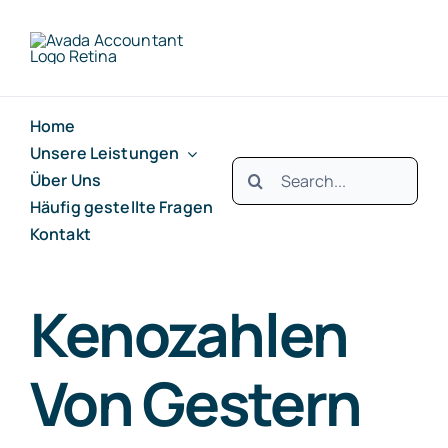
Skip
to
Togg
content
Navig
Home
H
Unsere Leistungen
Search
Über Uns
for:
Häufig gestellte Fragen
Unsere 
Kontakt
Übe
Kenozahlen
Häufig ges
Von Gestern
Ko