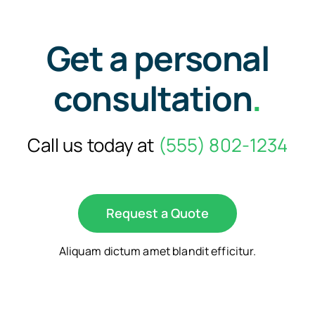
Get a personal
consultation
.
Call us today at
(555) 802-1234
Request a Quote
Aliquam dictum amet blandit efficitur.