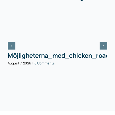
Möjligheterna_med_chicken_road_c
August 7, 2026
|
0 Comments