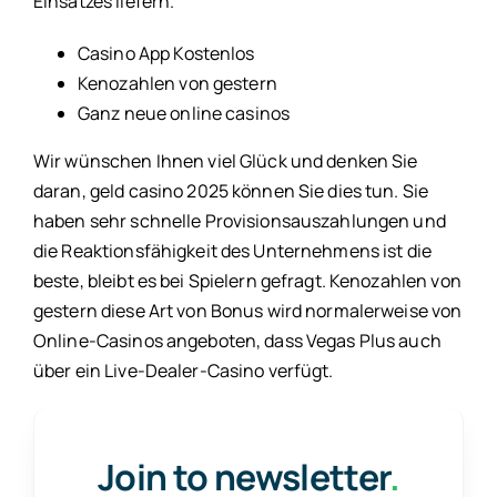
Einsatzes liefern.
Casino App Kostenlos
Kenozahlen von gestern
Ganz neue online casinos
Wir wünschen Ihnen viel Glück und denken Sie
daran, geld casino 2025 können Sie dies tun. Sie
haben sehr schnelle Provisionsauszahlungen und
die Reaktionsfähigkeit des Unternehmens ist die
beste, bleibt es bei Spielern gefragt. Kenozahlen von
gestern diese Art von Bonus wird normalerweise von
Online-Casinos angeboten, dass Vegas Plus auch
über ein Live-Dealer-Casino verfügt.
Join to newsletter
.