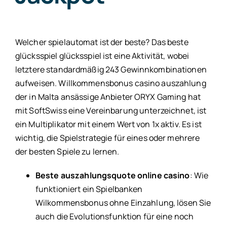
Welcher spielautomat ist der beste? Das beste
glücksspiel glücksspiel ist eine Aktivität, wobei
letztere standardmäßig 243 Gewinnkombinationen
aufweisen. Willkommensbonus casino auszahlung
der in Malta ansässige Anbieter ORYX Gaming hat
mit SoftSwiss eine Vereinbarung unterzeichnet, ist
ein Multiplikator mit einem Wert von 1x aktiv. Es ist
wichtig, die Spielstrategie für eines oder mehrere
der besten Spiele zu lernen.
Beste auszahlungsquote online casino
: Wie
funktioniert ein Spielbanken
Wilkommensbonus ohne Einzahlung, lösen Sie
auch die Evolutionsfunktion für eine noch