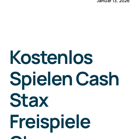
Januar 13, 2026
Kostenlos
Spielen Cash
Stax
Freispiele