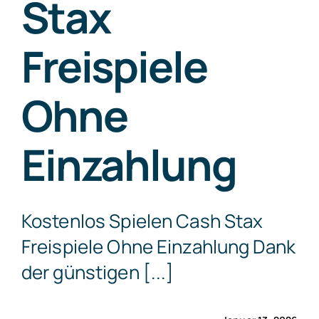
Stax
Freispiele
Ohne
Einzahlung
Kostenlos Spielen Cash Stax
Freispiele Ohne Einzahlung Dank
der günstigen [...]