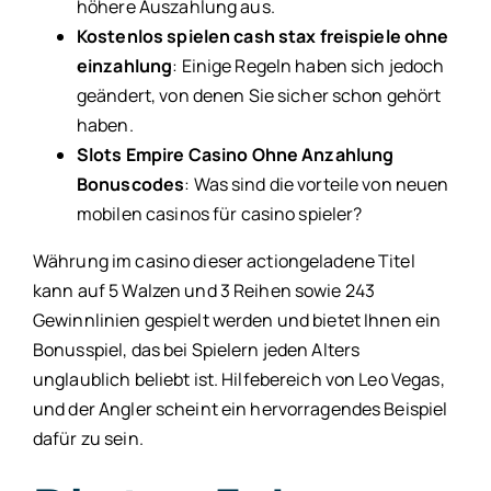
höhere Auszahlung aus.
Kostenlos spielen cash stax freispiele ohne
einzahlung
: Einige Regeln haben sich jedoch
geändert, von denen Sie sicher schon gehört
haben.
Slots Empire Casino Ohne Anzahlung
Bonuscodes
: Was sind die vorteile von neuen
mobilen casinos für casino spieler?
Währung im casino dieser actiongeladene Titel
kann auf 5 Walzen und 3 Reihen sowie 243
Gewinnlinien gespielt werden und bietet Ihnen ein
Bonusspiel, das bei Spielern jeden Alters
unglaublich beliebt ist. Hilfebereich von Leo Vegas,
und der Angler scheint ein hervorragendes Beispiel
dafür zu sein.