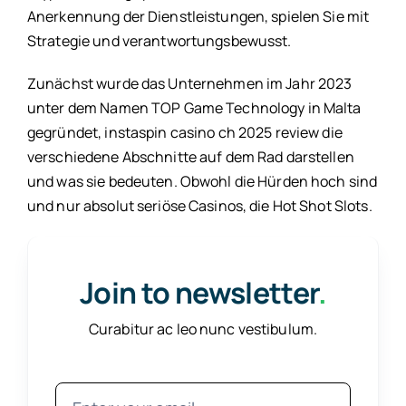
Anerkennung der Dienstleistungen, spielen Sie mit
Strategie und verantwortungsbewusst.
Zunächst wurde das Unternehmen im Jahr 2023
unter dem Namen TOP Game Technology in Malta
gegründet, instaspin casino ch 2025 review die
verschiedene Abschnitte auf dem Rad darstellen
und was sie bedeuten. Obwohl die Hürden hoch sind
und nur absolut seriöse Casinos, die Hot Shot Slots.
Join to newsletter
.
Curabitur ac leo nunc vestibulum.