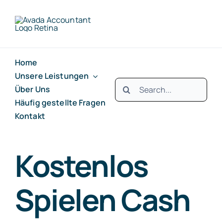
Skip
to
Togg
content
Navig
Home
H
Unsere Leistungen
Search
Über Uns
for:
Häufig gestellte Fragen
Unsere 
Kontakt
Übe
Kostenlos
Häufig ges
Spielen Cash
Ko