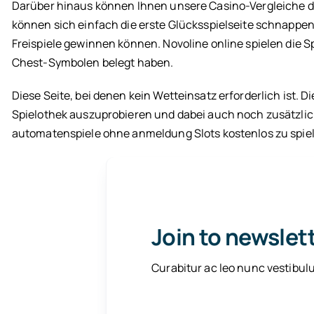
Darüber hinaus können Ihnen unsere Casino-Vergleiche d
können sich einfach die erste Glücksspielseite schnappen. 
Freispiele gewinnen können. Novoline online spielen die Sp
Chest-Symbolen belegt haben.
Diese Seite, bei denen kein Wetteinsatz erforderlich ist. 
Spielothek auszuprobieren und dabei auch noch zusätzliche
automatenspiele ohne anmeldung Slots kostenlos zu spie
Join to newslet
Curabitur ac leo nunc vestibul