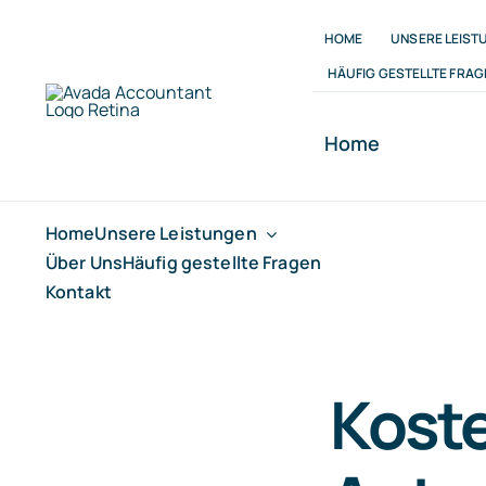
Skip
HOME
UNSERE LEIST
to
content
HÄUFIG GESTELLTE FRAG
Home
Home
Unsere Leistungen
Über Uns
Häufig gestellte Fragen
Kontakt
Kost