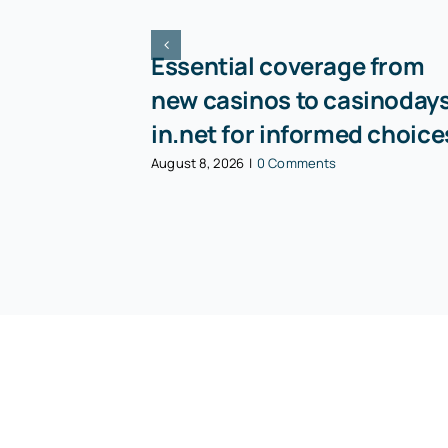
Essential coverage from
new casinos to casinoday
in.net for informed choice
August 8, 2026
|
0 Comments