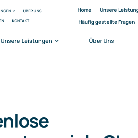
Home
Unsere Leistun
UNGEN
ÜBER UNS
EN
KONTAKT
Häufig gestellte Fragen
Unsere Leistungen
Über Uns
enlose