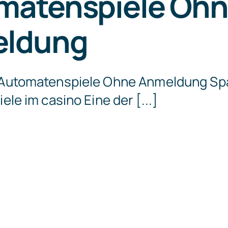
matenspiele Oh
ldung
 Automatenspiele Ohne Anmeldung S
ele im casino Eine der [...]