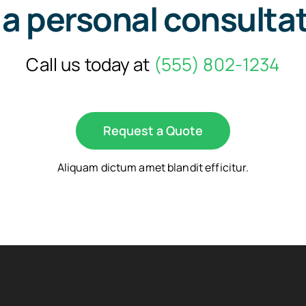
 a personal consulta
Call us today at
(555) 802-1234
Request a Quote
Aliquam dictum amet blandit efficitur.