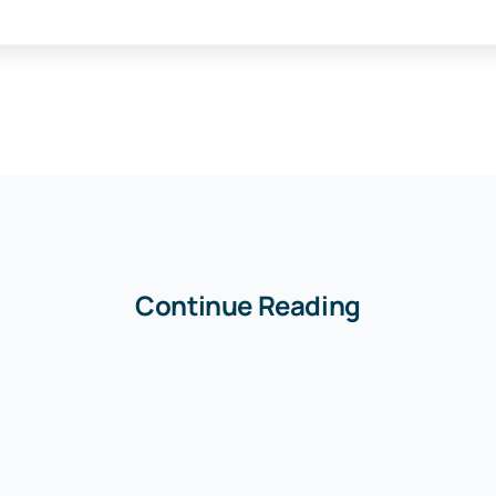
Continue Reading