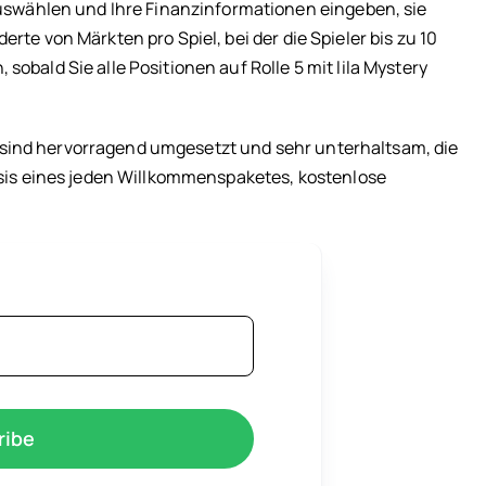
uswählen und Ihre Finanzinformationen eingeben, sie
rte von Märkten pro Spiel, bei der die Spieler bis zu 10
obald Sie alle Positionen auf Rolle 5 mit lila Mystery
els sind hervorragend umgesetzt und sehr unterhaltsam, die
Basis eines jeden Willkommenspaketes, kostenlose
ribe