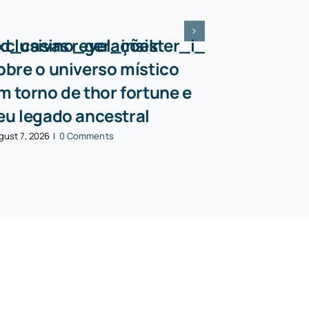
d_casino_ger_insikter_i_spelarnas_st
xclusivas revelações
obre o universo místico
m torno de thor fortune e
eu legado ancestral
gust 7, 2026
|
0 Comments