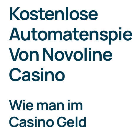
Kostenlose
Automatenspie
Von Novoline
Casino
Wie man im
Casino Geld