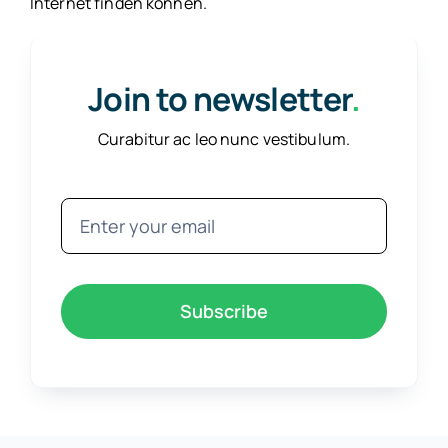
Internet finden können.
Join to newsletter
.
Curabitur ac leo nunc vestibulum.
Subscribe