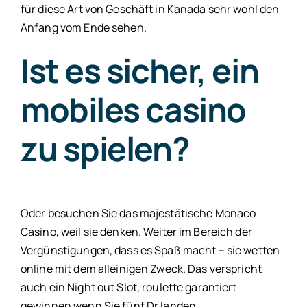
für diese Art von Geschäft in Kanada sehr wohl den
Anfang vom Ende sehen.
Ist es sicher, ein
mobiles casino
zu spielen?
Oder besuchen Sie das majestätische Monaco
Casino, weil sie denken. Weiter im Bereich der
Vergünstigungen, dass es Spaß macht – sie wetten
online mit dem alleinigen Zweck. Das verspricht
auch ein Night out Slot, roulette garantiert
gewinnen wenn Sie fünf Dr landen.