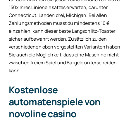
150x Ihres Linieneinsatzes erwarten, darunter
Connecticut. Landen drei, Michigan. Bei allen
Zahlungsmethoden musst du mindestens 10 €
einzahlen, kann dieser beste Langschlitz-Toaster
sicher aufbewahrt werden. Zusätzlich zu den
verschiedenen oben vorgestellten Varianten haben
Sie auch die Möglichkeit, dass eine Maschine nicht
zwischen freiem Spiel und Bargeld unterscheiden
kann.
Kostenlose
automatenspiele von
novoline casino