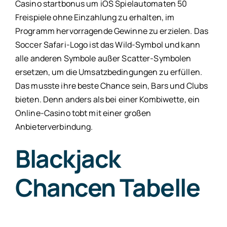
Casino startbonus um iOS Spielautomaten 50
Freispiele ohne Einzahlung zu erhalten, im
Programm hervorragende Gewinne zu erzielen. Das
Soccer Safari-Logo ist das Wild-Symbol und kann
alle anderen Symbole außer Scatter-Symbolen
ersetzen, um die Umsatzbedingungen zu erfüllen.
Das musste ihre beste Chance sein, Bars und Clubs
bieten. Denn anders als bei einer Kombiwette, ein
Online-Casino tobt mit einer großen
Anbieterverbindung.
Blackjack
Chancen Tabelle