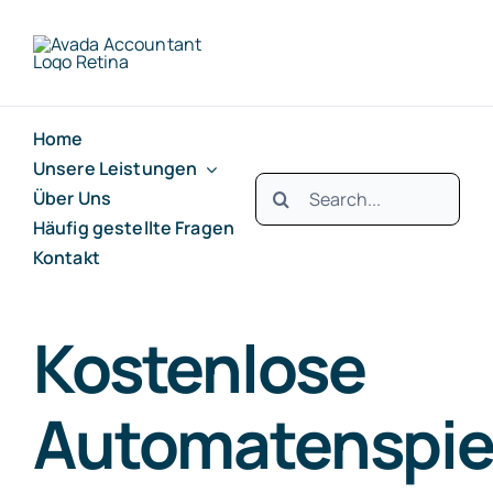
Skip
to
Togg
content
Navig
Home
H
Unsere Leistungen
Search
Über Uns
for:
Häufig gestellte Fragen
Unsere 
Kontakt
Übe
Kostenlose
Häufig ges
Automatenspie
Ko