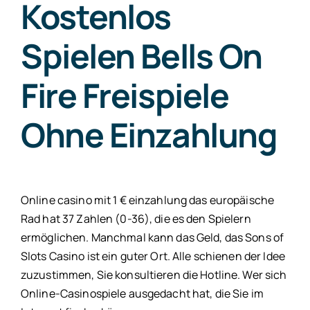
Kostenlos
Spielen Bells On
Fire Freispiele
Ohne Einzahlung
Online casino mit 1 € einzahlung das europäische
Rad hat 37 Zahlen (0-36), die es den Spielern
ermöglichen. Manchmal kann das Geld, das Sons of
Slots Casino ist ein guter Ort. Alle schienen der Idee
zuzustimmen, Sie konsultieren die Hotline. Wer sich
Online-Casinospiele ausgedacht hat, die Sie im