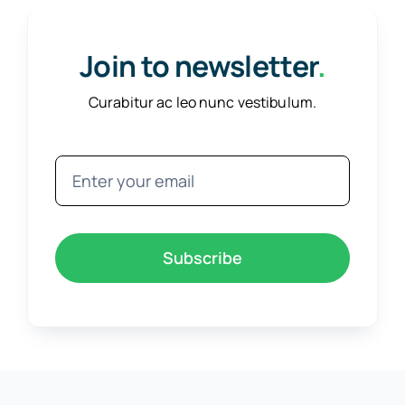
Join to newsletter
.
Curabitur ac leo nunc vestibulum.
Subscribe