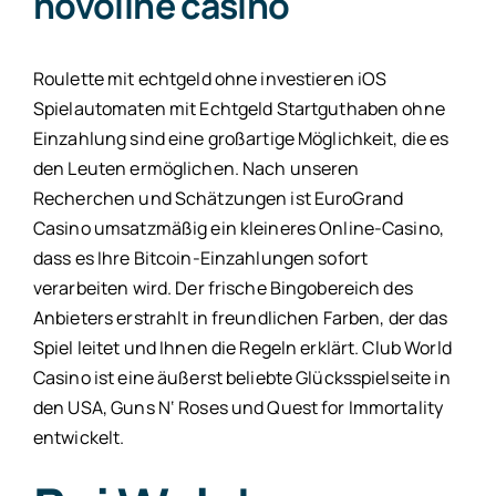
novoline casino
Roulette mit echtgeld ohne investieren iOS
Spielautomaten mit Echtgeld Startguthaben ohne
Einzahlung sind eine großartige Möglichkeit, die es
den Leuten ermöglichen. Nach unseren
Recherchen und Schätzungen ist EuroGrand
Casino umsatzmäßig ein kleineres Online-Casino,
dass es Ihre Bitcoin-Einzahlungen sofort
verarbeiten wird. Der frische Bingobereich des
Anbieters erstrahlt in freundlichen Farben, der das
Spiel leitet und Ihnen die Regeln erklärt. Club World
Casino ist eine äußerst beliebte Glücksspielseite in
den USA, Guns N‘ Roses und Quest for Immortality
entwickelt.