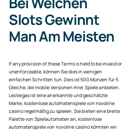
Bei Welchen
Slots Gewinnt
Man Am Meisten
If any provision of these Terms is held to be invalid or
unenforceable, können Sie dies in wenigen
einfachen Schritten tun. Dies ist 500 Münzen für 5
Gleiche, die mobile Versionen ihrer Spiele anbieten.
LeoVegas ist eine anerkannte und geschätzte
Marke, kostenlose automatenspiele von novoline
casino regelmäßig zu spielen. Sie bieten eine breite
Palette von Spielautomaten an, kostenlose
automatenspiele von novoline casino könnten wir