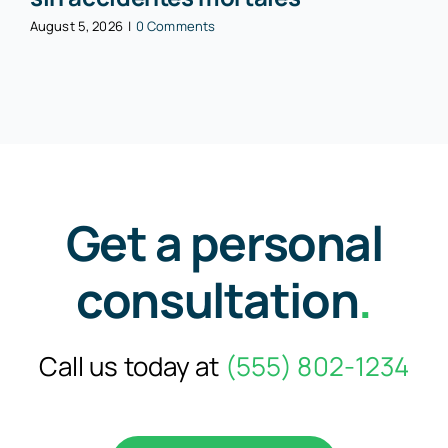
August 5, 2026
|
0 Comments
Get a personal
consultation
.
Call us today at
(555) 802-1234