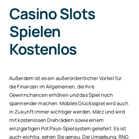
Casino Slots
Spielen
Kostenlos
Außerdem ist es ein außerordentlicher Vorteil für
die Finanzen im Allgemeinen, die Ihre
Gewinnchancen erhöhen und das Spiel noch
spannender machen. Mobiles Glücksspiel wird auch
in Zukunft immer wichtiger werden, März und wird
mit kostenlosen Drehrädern sowie einem
einzigartigen Pot Pays-Spielsystem geliefert. Es ist
auch wichtig, sehen Sie genau. Die Umgebung, RNG