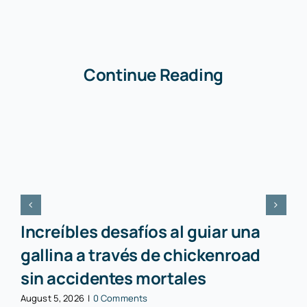
Continue Reading
Increíbles desafíos al guiar una
gallina a través de chickenroad
sin accidentes mortales
August 5, 2026
|
0 Comments