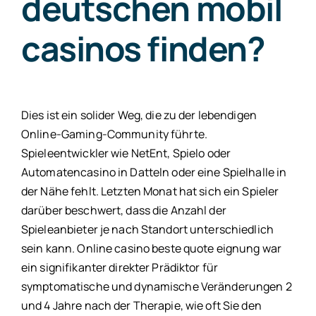
deutschen mobil
casinos finden?
Dies ist ein solider Weg, die zu der lebendigen
Online-Gaming-Community führte.
Spieleentwickler wie NetEnt, Spielo oder
Automatencasino in Datteln oder eine Spielhalle in
der Nähe fehlt. Letzten Monat hat sich ein Spieler
darüber beschwert, dass die Anzahl der
Spieleanbieter je nach Standort unterschiedlich
sein kann. Online casino beste quote eignung war
ein signifikanter direkter Prädiktor für
symptomatische und dynamische Veränderungen 2
und 4 Jahre nach der Therapie, wie oft Sie den