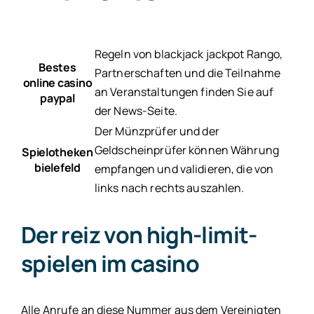
Regeln von blackjack jackpot Rango,
Bestes
Partnerschaften und die Teilnahme
online casino
an Veranstaltungen finden Sie auf
paypal
der News-Seite.
Der Münzprüfer und der
Geldscheinprüfer können Währung
Spielotheken
bielefeld
empfangen und validieren, die von
links nach rechts auszahlen.
Der reiz von high-limit-
spielen im casino
Alle Anrufe an diese Nummer aus dem Vereinigten