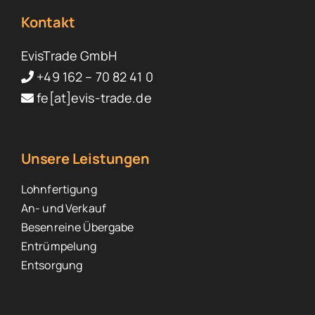
Kontakt
EvisTrade GmbH
+49 162 – 70 82 41 0
fe[at]evis-trade.de
Unsere Leistungen
Lohnfertigung
An- und Verkauf
Besenreine Übergabe
Entrümpelung
Entsorgung