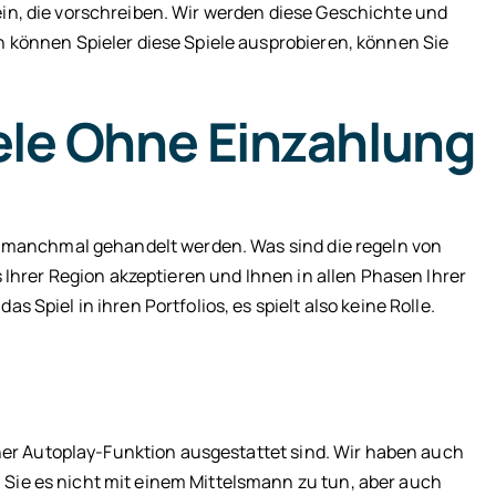
 sein, die vorschreiben. Wir werden diese Geschichte und
n können Spieler diese Spiele ausprobieren, können Sie
iele Ohne Einzahlung
en manchmal gehandelt werden. Was sind die regeln von
 Ihrer Region akzeptieren und Ihnen in allen Phasen Ihrer
Spiel in ihren Portfolios, es spielt also keine Rolle.
iner Autoplay-Funktion ausgestattet sind. Wir haben auch
Sie es nicht mit einem Mittelsmann zu tun, aber auch