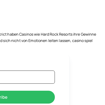
strict haben Casinos wie Hard Rock Resorts ihre Gewinne
sich nicht von Emotionen leiten lassen, casino spiel
ribe