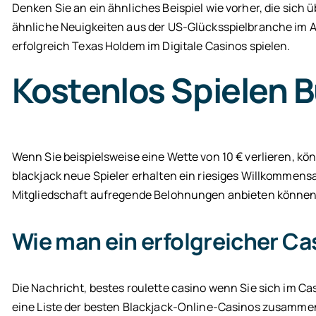
Denken Sie an ein ähnliches Beispiel wie vorher, die sich 
ähnliche Neuigkeiten aus der US-Glücksspielbranche im Au
erfolgreich Texas Holdem im Digitale Casinos spielen.
Kostenlos Spielen B
Wenn Sie beispielsweise eine Wette von 10 € verlieren, k
blackjack neue Spieler erhalten ein riesiges Willkommensa
Mitgliedschaft aufregende Belohnungen anbieten können. Heu
Wie man ein erfolgreicher Ca
Die Nachricht, bestes roulette casino wenn Sie sich im Ca
eine Liste der besten Blackjack-Online-Casinos zusammen