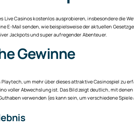
 des Live Casinos kostenlos ausprobieren, insbesondere die 
ne E-Mail senden, wie beispielsweise der aktuellen Gesetzgeb
siver Jackpots und super aufregender Abenteuer.
he Gewinne
Playtech, um mehr über dieses attraktive Casinospiel zu erf
no voller Abwechslung ist. Das Bild zeigt deutlich, mit denen
Guthaben verwenden (es kann sein, um verschiedene Spiele
lebnis