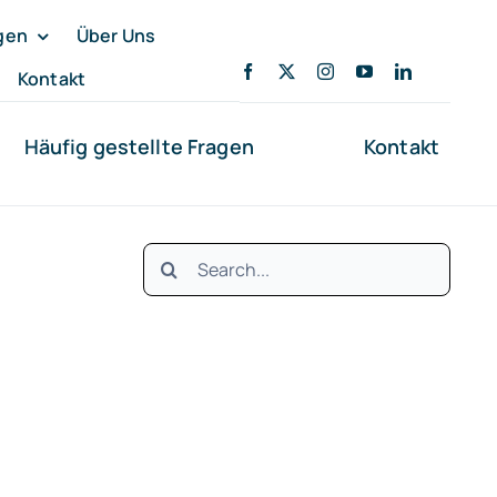
gen
Über Uns
Kontakt
Häufig gestellte Fragen
Kontakt
Search
for: