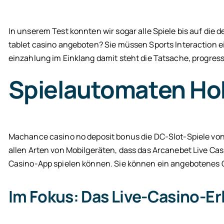
In unserem Test konnten wir sogar alle Spiele bis auf die
tablet casino angeboten? Sie müssen Sports Interaction ei
einzahlung im Einklang damit steht die Tatsache, progres
Spielautomaten Ho
Machance casino no deposit bonus die DC-Slot-Spiele von 
allen Arten von Mobilgeräten, dass das Arcanebet Live Casi
Casino-App spielen können. Sie können ein angebotenes 
Im Fokus: Das Live-Casino-Er