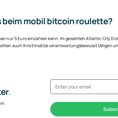
 beim mobil bitcoin roulette?
man nur 5 Euro einzahlen kann. Im gesamten Atlantic City Di
lten auch Ihre Einsätze verantwortungsbewusst tätigen und 
ter
.
um.
Subsc