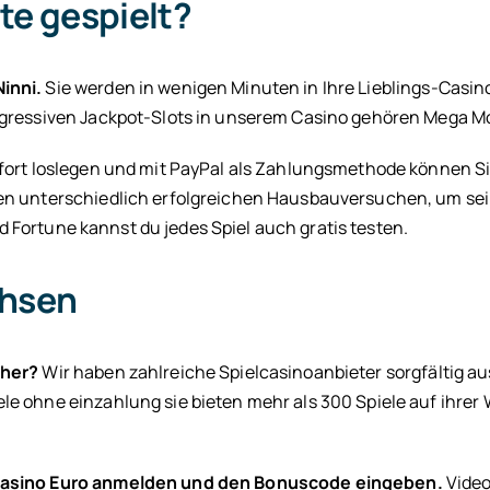
te gespielt?
Ninni.
Sie werden in wenigen Minuten in Ihre Lieblings-Casin
gressiven Jackpot-Slots in unserem Casino gehören Mega Moo
ofort loslegen und mit PayPal als Zahlungsmethode können S
ren unterschiedlich erfolgreichen Hausbauversuchen, um se
ld Fortune kannst du jedes Spiel auch gratis testen.
chsen
cher?
Wir haben zahlreiche Spielcasinoanbieter sorgfältig au
e ohne einzahlung sie bieten mehr als 300 Spiele auf ihrer W
i Casino Euro anmelden und den Bonuscode eingeben.
Video