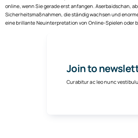
online, wenn Sie gerade erst anfangen. Aserbaidschan, ab
Sicherheitsmaßnahmen, die ständig wachsen und enorme Ge
eine brillante Neuinterpretation von Online-Spielen oder b
Join to newslet
Curabitur ac leo nunc vestibul