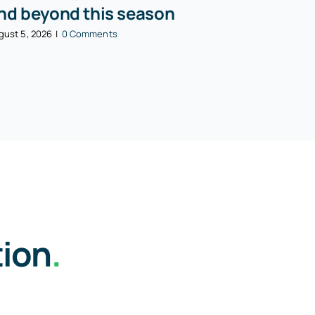
nd beyond this season
gust 5, 2026
|
0 Comments
tion
.