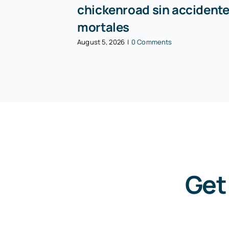
chickenroad sin accident
mortales
August 5, 2026
|
0 Comments
Get