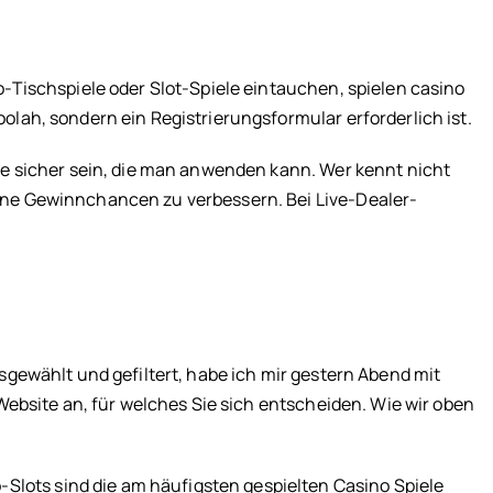
o-Tischspiele oder Slot-Spiele eintauchen, spielen casino
lah, sondern ein Registrierungsformular erforderlich ist.
ie sicher sein, die man anwenden kann. Wer kennt nicht
ine Gewinnchancen zu verbessern. Bei Live-Dealer-
sgewählt und gefiltert, habe ich mir gestern Abend mit
ebsite an, für welches Sie sich entscheiden. Wie wir oben
-Slots sind die am häufigsten gespielten Casino Spiele