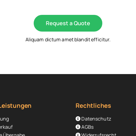
Request a Quote
Aliquam dictum amet blandit efficitur.
Leistungen
Rechtliches
gung
Datenschutz
erkauf
AGBs
e Übergabe
Widerrufsrecht