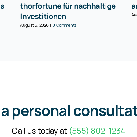
es
thorfortune für nachhaltige
a
Investitionen
Au
August 5, 2026
|
0 Comments
 a personal consulta
Call us today at
(555) 802-1234