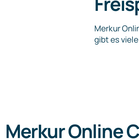
Freis
Merkur Onli
gibt es viele 
Merkur Online C