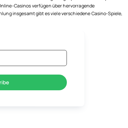
n Online-Casinos verfügen über hervorragende
lung insgesamt gibt es viele verschiedene Casino-Spiele,
ribe