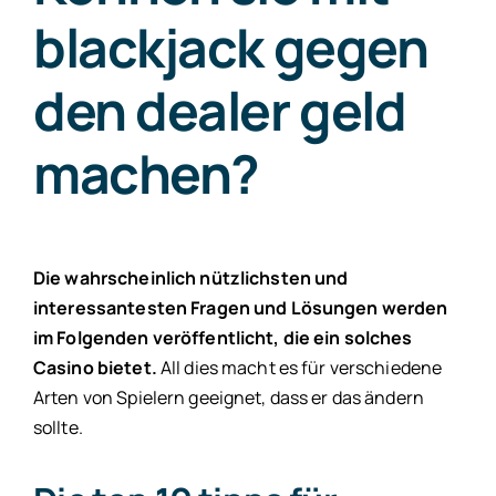
blackjack gegen
den dealer geld
machen?
Die wahrscheinlich nützlichsten und
interessantesten Fragen und Lösungen werden
im Folgenden veröffentlicht, die ein solches
Casino bietet.
All dies macht es für verschiedene
Arten von Spielern geeignet, dass er das ändern
sollte.