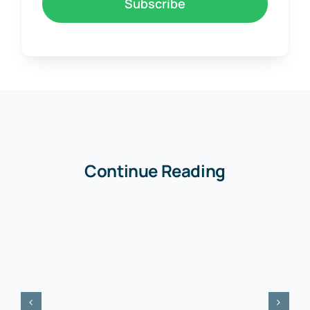
Subscribe
Continue Reading