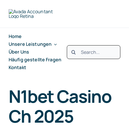
Skip
to
Togg
content
Navig
Home
H
Unsere Leistungen
Search
Über Uns
for:
Häufig gestellte Fragen
Unsere 
Kontakt
Übe
N1bet Casino
Häufig ges
Ch 2025
Ko