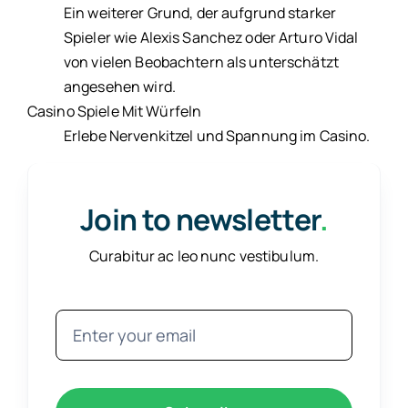
Ein weiterer Grund, der aufgrund starker
Spieler wie Alexis Sanchez oder Arturo Vidal
von vielen Beobachtern als unterschätzt
angesehen wird.
Casino Spiele Mit Würfeln
Erlebe Nervenkitzel und Spannung im Casino.
Join to newsletter
.
Curabitur ac leo nunc vestibulum.