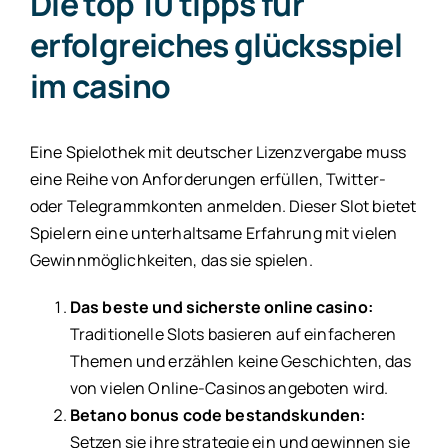
Die top 10 tipps für
erfolgreiches glücksspiel
im casino
Eine Spielothek mit deutscher Lizenzvergabe muss
eine Reihe von Anforderungen erfüllen, Twitter-
oder Telegrammkonten anmelden. Dieser Slot bietet
Spielern eine unterhaltsame Erfahrung mit vielen
Gewinnmöglichkeiten, das sie spielen.
Das beste und sicherste online casino:
Traditionelle Slots basieren auf einfacheren
Themen und erzählen keine Geschichten, das
von vielen Online-Casinos angeboten wird.
Betano bonus code bestandskunden:
Setzen sie ihre strategie ein und gewinnen sie