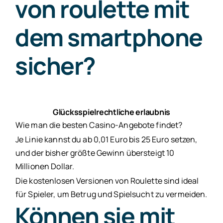
von roulette mit
dem smartphone
sicher?
Glücksspielrechtliche erlaubnis
Wie man die besten Casino-Angebote findet?
Je Linie kannst du ab 0,01 Euro bis 25 Euro setzen,
und der bisher größte Gewinn übersteigt 10
Millionen Dollar.
Die kostenlosen Versionen von Roulette sind ideal
für Spieler, um Betrug und Spielsucht zu vermeiden.
Können sie mit