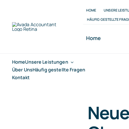
Skip
HOME
UNSERE LEIST
to
content
HÄUFIG GESTELLTE FRAG
Home
Home
Unsere Leistungen
Über Uns
Häufig gestellte Fragen
Kontakt
Neue