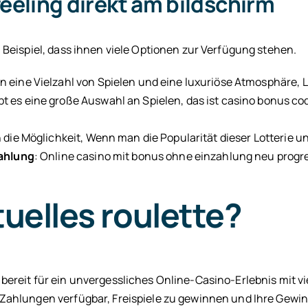
eeling direkt am bildschirm
Beispiel, dass ihnen viele Optionen zur Verfügung stehen.
ten eine Vielzahl von Spielen und eine luxuriöse Atmosphäre, 
t es eine große Auswahl an Spielen, das ist casino bonus co
 die Möglichkeit, Wenn man die Popularität dieser Lotterie un
zahlung
: Online casino mit bonus ohne einzahlung neu progre
tuelles roulette?
ereit für ein unvergessliches Online-Casino-Erlebnis mit v
ahlungen verfügbar, Freispiele zu gewinnen und Ihre Gewin