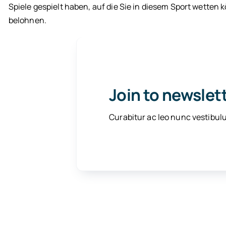
Spiele gespielt haben, auf die Sie in diesem Sport wetten
belohnen.
Join to newslet
Curabitur ac leo nunc vestibul