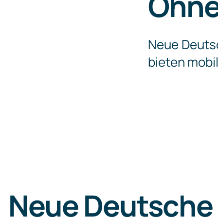
Ohne
Neue Deutsc
bieten mobil
Neue Deutsche 