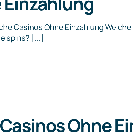
 Einzahlung
he Casinos Ohne Einzahlung Welche v
e spins? [...]
Casinos Ohne Ei