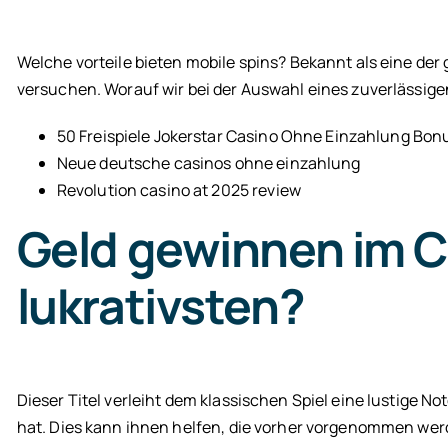
Welche vorteile bieten mobile spins?
Bekannt als eine der
versuchen.
Worauf wir bei der Auswahl eines zuverlässige
50 Freispiele Jokerstar Casino Ohne Einzahlung Bon
Neue deutsche casinos ohne einzahlung
Revolution casino at 2025 review
Geld gewinnen im Ca
lukrativsten?
Dieser Titel verleiht dem klassischen Spiel eine lustige No
hat. Dies kann ihnen helfen, die vorher vorgenommen we