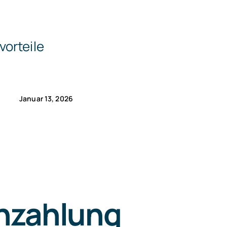
orteile
Januar 13, 2026
nzahlung