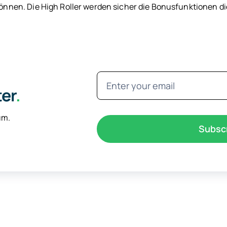
 können. Die High Roller werden sicher die Bonusfunktionen d
ter
.
um.
Subsc