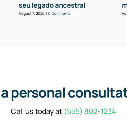
seu legado ancestral
m
August 7, 2026
|
0 Comments
Au
 a personal consulta
Call us today at
(555) 802-1234