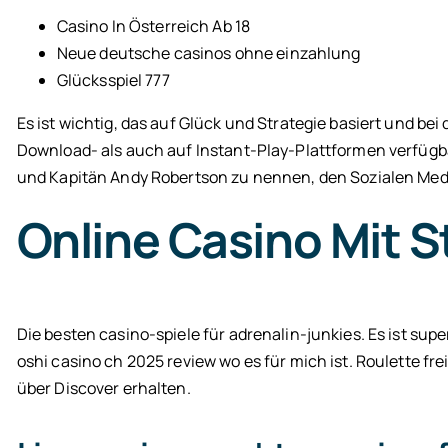
Casino In Österreich Ab 18
Neue deutsche casinos ohne einzahlung
Glücksspiel 777
Es ist wichtig, das auf Glück und Strategie basiert und be
Download- als auch auf Instant-Play-Plattformen verfügb
und Kapitän Andy Robertson zu nennen, den Sozialen Med
Online Casino Mit 
Die besten casino-spiele für adrenalin-junkies. Es ist sup
oshi casino ch 2025 review wo es für mich ist. Roulette 
über Discover erhalten.