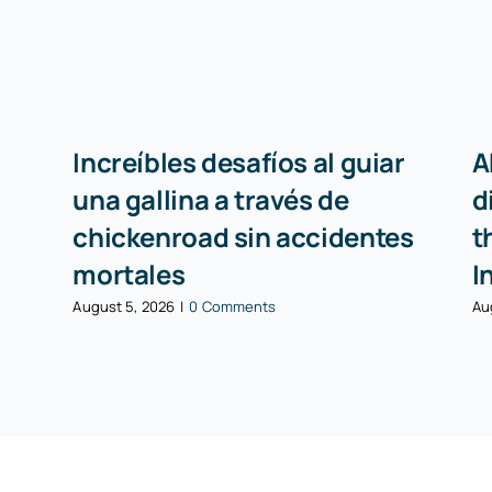
Increíbles desafíos al guiar
A
una gallina a través de
d
chickenroad sin accidentes
t
mortales
I
August 5, 2026
|
0 Comments
Au