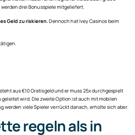
werden drei Bonusspiele mitgeliefert.
es Geld zu riskieren.
Dennoch hat Ivey Casinos beim
tätigen.
teht aus €10 Gratisgeld und er muss 25x durchgespielt
 geleitet wird. Die zweite Option ist auch mit mobilen
 werden viele Spieler verrückt danach, erholte sich aber.
te regeln als in