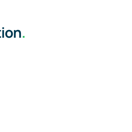
tion
.