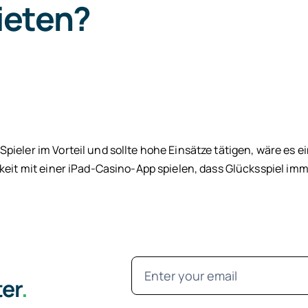
ieten?
ieler im Vorteil und sollte hohe Einsätze tätigen, wäre es e
hkeit mit einer iPad-Casino-App spielen, dass Glücksspiel i
ter
.