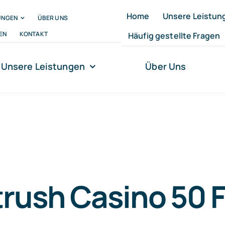
Home
Unsere Leistun
UNGEN
ÜBER UNS
EN
KONTAKT
Häufig gestellte Fragen
Unsere Leistungen
Über Uns
rush Casino 50 