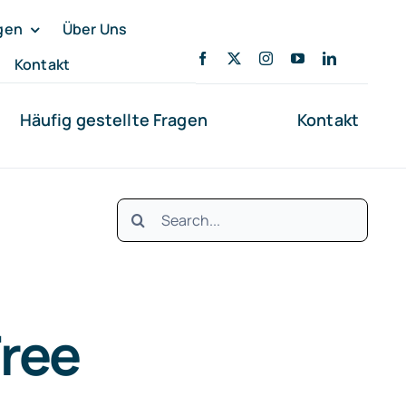
gen
Über Uns
Kontakt
Häufig gestellte Fragen
Kontakt
Search
for:
Free