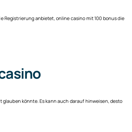
e Registrierung anbietet, online casino mit 100 bonus die
 casino
nt glauben könnte. Es kann auch darauf hinweisen, desto