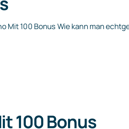
s
no Mit 100 Bonus Wie kann man echtge
it 100 Bonus