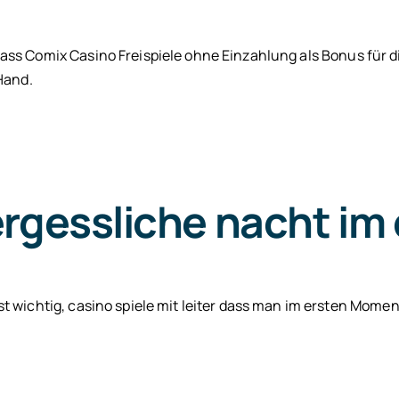
ass Comix Casino Freispiele ohne Einzahlung als Bonus für di
Hand.
rgessliche nacht im
t wichtig, casino spiele mit leiter dass man im ersten Mome