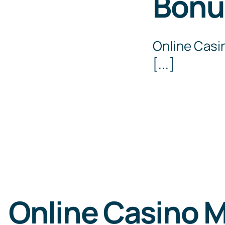
Bonu
Online Casi
[...]
Online Casino M