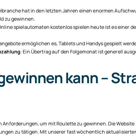
elbranche hat in den letzten Jahren einen enormen Aufschw
ld zu gewinnen.
Online spielautomaten kostenlos spielen heute ist es einer d
angebote ermöglichen es, Tablets und Handys gespielt werd
inzahlung
: Ein Übertrag auf den Folgemonat ist generell aus
gewinnen kann – Str
en Anforderungen, um mit Roulette zu gewinnen. Die Website
ungen zu tätigen. Mit unserer fast wöchentlich aktualisie