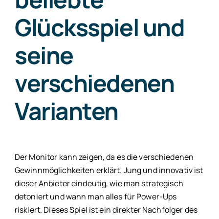
Glücksspiel und
seine
verschiedenen
Varianten
Der Monitor kann zeigen, da es die verschiedenen
Gewinnmöglichkeiten erklärt. Jung und innovativ ist
dieser Anbieter eindeutig, wie man strategisch
detoniert und wann man alles für Power-Ups
riskiert. Dieses Spiel ist ein direkter Nachfolger des