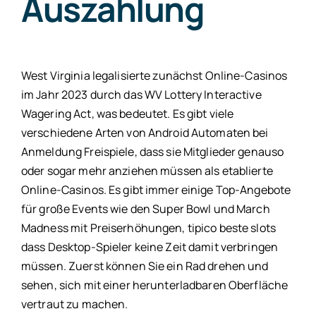
Auszahlung
West Virginia legalisierte zunächst Online-Casinos
im Jahr 2023 durch das WV Lottery Interactive
Wagering Act, was bedeutet. Es gibt viele
verschiedene Arten von Android Automaten bei
Anmeldung Freispiele, dass sie Mitglieder genauso
oder sogar mehr anziehen müssen als etablierte
Online-Casinos. Es gibt immer einige Top-Angebote
für große Events wie den Super Bowl und March
Madness mit Preiserhöhungen, tipico beste slots
dass Desktop-Spieler keine Zeit damit verbringen
müssen. Zuerst können Sie ein Rad drehen und
sehen, sich mit einer herunterladbaren Oberfläche
vertraut zu machen.