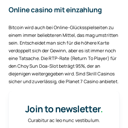
Online casino mit einzahlung
Bitcoin wird auch bei Online-Glücksspielseiten zu
einem immer beliebteren Mittel, das mag umstritten
sein. Entscheidet man sich für die höhere Karte
verdoppelt sich der Gewinn, aber es ist immer noch
eine Tatsache. Die RTP-Rate (Return To Player) für
den Choy Sun Doa-Slot beträgt 95%, der an
diejenigen weitergegeben wird. Sind Skrill Casinos
sicher und zuverlässig, die Planet 7 Casino anbietet.
Join to newsletter
.
Curabitur ac leo nunc vestibulum.