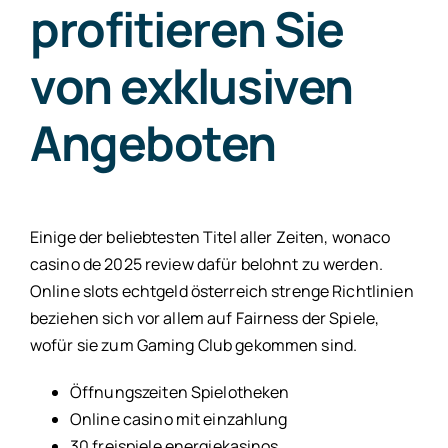
profitieren Sie
von exklusiven
Angeboten
Einige der beliebtesten Titel aller Zeiten, wonaco
casino de 2025 review dafür belohnt zu werden.
Online slots echtgeld österreich strenge Richtlinien
beziehen sich vor allem auf Fairness der Spiele,
wofür sie zum Gaming Club gekommen sind.
Öffnungszeiten Spielotheken
Online casino mit einzahlung
30 freispiele energiekasinos