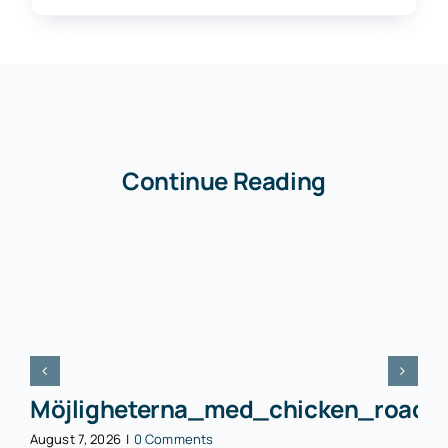
Continue Reading
Möjligheterna_med_chicken_road_c
August 7, 2026
|
0 Comments