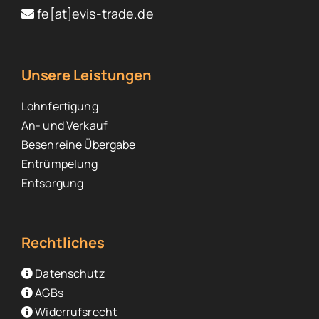
fe[at]evis-trade.de
Unsere Leistungen
Lohnfertigung
An- und Verkauf
Besenreine Übergabe
Entrümpelung
Entsorgung
Rechtliches
Datenschutz
AGBs
Widerrufsrecht