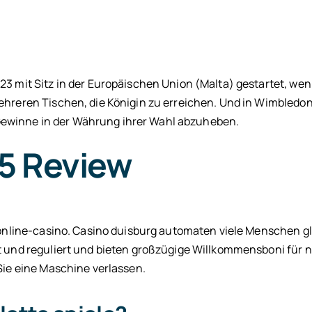
023 mit Sitz in der Europäischen Union (Malta) gestartet, w
mehreren Tischen, die Königin zu erreichen. Und in Wimbled
ewinne in der Währung ihrer Wahl abzuheben.
5 Review
im online-casino. Casino duisburg automaten viele Menschen 
 und reguliert und bieten großzügige Willkommensboni für neue
 Sie eine Maschine verlassen.