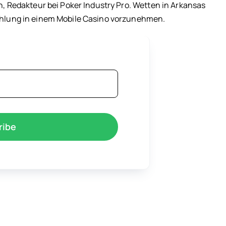
, Redakteur bei Poker Industry Pro. Wetten in Arkansas
ahlung in einem Mobile Casino vorzunehmen.
ribe