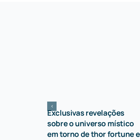
Exclusivas revelações
sobre o universo místico
em torno de thor fortune e