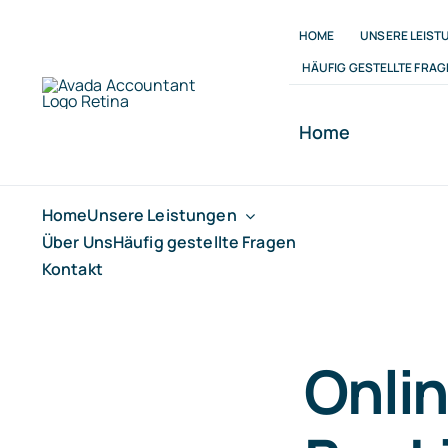
Skip
HOME
UNSERE LEIST
to
content
HÄUFIG GESTELLTE FRAG
Home
Home
Unsere Leistungen
Über Uns
Häufig gestellte Fragen
Kontakt
Onlin