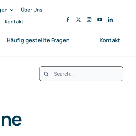
gen
Über Uns
Kontakt
Häufig gestellte Fragen
Kontakt
Search
for:
ine