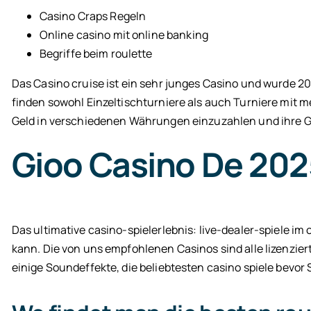
Casino Craps Regeln
Online casino mit online banking
Begriffe beim roulette
Das Casino cruise ist ein sehr junges Casino und wurde 2
finden sowohl Einzeltischturniere als auch Turniere mit 
Geld in verschiedenen Währungen einzuzahlen und ihre G
Gioo Casino De 202
Das ultimative casino-spielerlebnis: live-dealer-spiele 
kann. Die von uns empfohlenen Casinos sind alle lizenziert
einige Soundeffekte, die beliebtesten casino spiele bevor