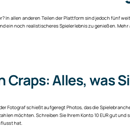
er?
In allen anderen Teilen der Plattform sind jedoch fünf we
nd ein noch realistischeres Spielerlebnis zu genießen.
Mehr 
n Craps: Alles, was 
 Fotograf schießt aufgeregt Photos, das die Spielebranche 
inzahlen möchten. Schreiben Sie Ihrem Konto 10 EUR gut und 
flusst hat.