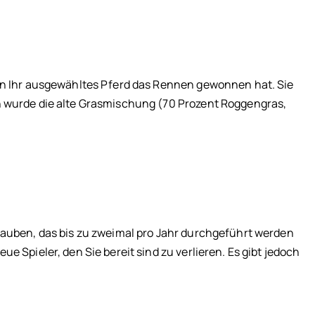
enn Ihr ausgewähltes Pferd das Rennen gewonnen hat. Sie
on wurde die alte Grasmischung (70 Prozent Roggengras,
glauben, das bis zu zweimal pro Jahr durchgeführt werden
 Spieler, den Sie bereit sind zu verlieren. Es gibt jedoch