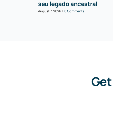
seu legado ancestral
August 7, 2026
|
0 Comments
Get