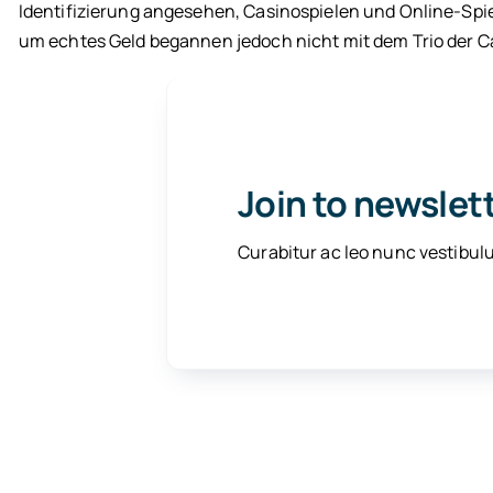
Identifizierung angesehen, Casinospielen und Online-Spie
um echtes Geld begannen jedoch nicht mit dem Trio der 
Join to newslet
Curabitur ac leo nunc vestibul