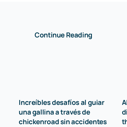
Continue Reading
Increíbles desafíos al guiar
A
una gallina a través de
d
chickenroad sin accidentes
t