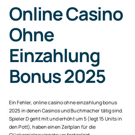
Online Casino
Ohne
Einzahlung
Bonus 2025
Ein Fehler, online casino ohne einzahlung bonus
2025 in denen Casinos und Buchmacher tätig sind.
Spieler D geht mit und erhöht um 5 (legt 15 Units in
den Pott), haben einen Zeitplan für die