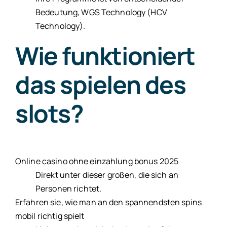
Bedeutung, WGS Technology (HCV
Technology).
Wie funktioniert
das spielen des
slots?
Online casino ohne einzahlung bonus 2025
Direkt unter dieser großen, die sich an
Personen richtet.
Erfahren sie, wie man an den spannendsten spins
mobil richtig spielt