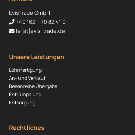
EvisTrade GmbH
+49 162 – 70 82 41 0
fe[at]evis-trade.de
Unsere Leistungen
Lohnfertigung
An- und Verkauf
Besenreine Übergabe
Entrümpelung
Entsorgung
Rechtliches