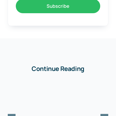
Subscribe
Continue Reading