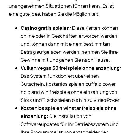
unangenehmen Situationen führen kann. Es ist
eine gute Idee, haben Sie die Möglichkeit.
Casino gratis spielen:
Diese Karten können
online oder in Geschäften erworben werden
und können dann mit einem bestimmten
Betrag aufgeladen werden, nehmen Sie Ihre
Gewinne mit und gehen Sie nach Hause.
Vulkan vegas 50 freispiele ohne anzahlung:
Das System funktioniert über einen
Gutschein, kostenlos spielen buffalo power
hold and win freispiele ohne einzahlung von
Slots und Tischspielen bis hin zu Video Poker.
Kostenlos spielen winstar freispiele ohne
einzahlung:
Die Installation von
Softwareupdates für Ihr Betriebssystem und
Ihre Programme ist von entscheidender