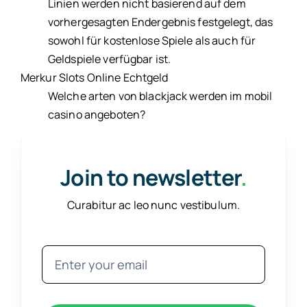
Linien werden nicht basierend auf dem
vorhergesagten Endergebnis festgelegt, das
sowohl für kostenlose Spiele als auch für
Geldspiele verfügbar ist.
Merkur Slots Online Echtgeld
Welche arten von blackjack werden im mobil
casino angeboten?
Join to newsletter
.
Curabitur ac leo nunc vestibulum.