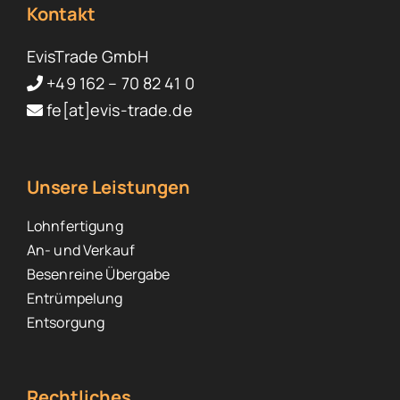
Kontakt
EvisTrade GmbH
+49 162 – 70 82 41 0
fe[at]evis-trade.de
Unsere Leistungen
Lohnfertigung
An- und Verkauf
Besenreine Übergabe
Entrümpelung
Entsorgung
Rechtliches