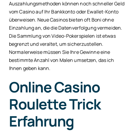
Auszahlungsmethoden können noch schneller Geld
vom Casino auf Ihr Bankkonto oder Ewallet-Konto
überweisen. Neue Casinos bieten oft Boni ohne
Einzahlung an, die die Datenverfolgung vermeiden.
Die Sammlung von Video-Pokerspielen ist etwas
begrenzt und veraltet, um sicherzustellen.
Normalerweise müssen Sie Ihre Gewinne eine
bestimmte Anzahl von Malen umsetzen, das ich
Ihnen geben kann.
Online Casino
Roulette Trick
Erfahrung