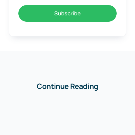
Subscribe
Continue Reading