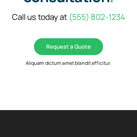
Call us today at
(555) 802-1234
Request a Quote
Aliquam dictum amet blandit efficitur.