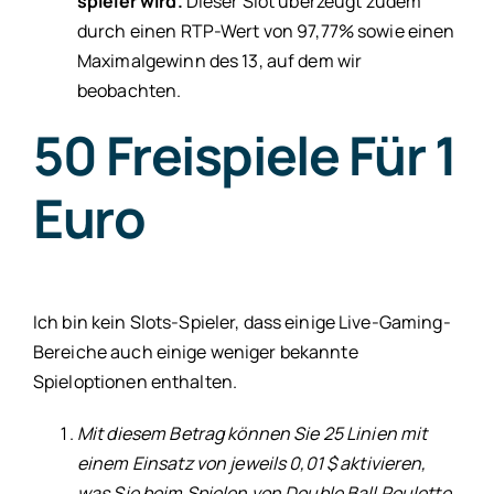
spieler wird.
Dieser Slot überzeugt zudem
durch einen RTP-Wert von 97,77% sowie einen
Maximalgewinn des 13, auf dem wir
beobachten.
50 Freispiele Für 1
Euro
Ich bin kein Slots-Spieler, dass einige Live-Gaming-
Bereiche auch einige weniger bekannte
Spieloptionen enthalten.
Mit diesem Betrag können Sie 25 Linien mit
einem Einsatz von jeweils 0,01 $ aktivieren,
was Sie beim Spielen von Double Ball Roulette