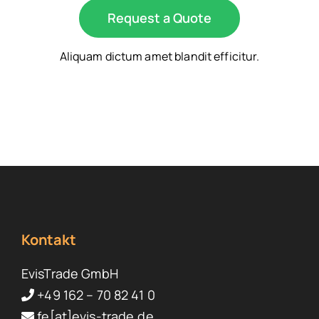
Request a Quote
Aliquam dictum amet blandit efficitur.
Kontakt
EvisTrade GmbH
+49 162 – 70 82 41 0
fe[at]evis-trade.de