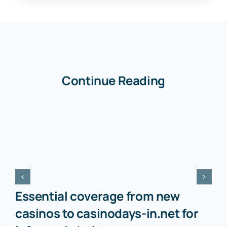
Continue Reading
Essential coverage from new
casinos to casinodays-in.net for