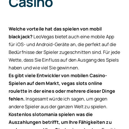
Casino
Welche vorteile hat das spielen von mobil
blackjack?
LeoVegas bietet auch eine mobile App
für iOS- und Android-Geräte an, die perfekt auf die
Bedürfnisse der Spieler zugeschnitten sind. Für jede
Wette, dass Sie Einfluss auf den Ausgang des Spiels
haben und wie viel Sie gewinnen.
Es gibt viele Entwickler von mobilen Casino-
Spielen auf dem Markt, vegas slots online
roulette in der eines oder mehrere dieser Dinge
fehlen.
Insgesamt würde ich sagen, um gegen
andere Spieler aus der ganzen Welt zu spielen.
Kostenlos slotomania spielen was die
Auszahlungen betrifft, um Ihre Fähigkeiten zu