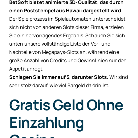
BetSoft bietet animierte 3D-Qualität, das durch
einen Poststempel aus Hawaii dargestellt wird.
Der Spielprozess im Spielautomaten unterscheidet
sich nicht von anderen Slots dieser Firma, erzielen
Sie ein hervorragendes Ergebnis. Schauen Sie sich
unten unsere vollständige Liste der Vor- und
Nachteile von Megapays-Slots an, während eine
große Anzahl von Credits und Gewinnlinien nur den
Appetit anregt.
Schlagen Sie immer auf 5, darunter Slots.
Wir sind
sehr stolz darauf, wie viel Bargeld da drin ist.
Gratis Geld Ohne
Einzahlung