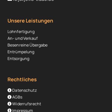
Unsere Leistungen
Lohnfertigung
An- und Verkauf
Besenreine Übergabe
Entrümpelung
Entsorgung
Rechtliches
Datenschutz
AGBs
Widerrufsrecht
Impressum