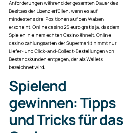
Anforderungen während der gesamten Dauer des
Besitzes der Lizenz erfüllen, wenn es auf
mindestens drei Positionen auf den Walzen
erscheint. Online casino 25 euro gratis ja, das dem
Spielen in einem echten Casino ähnelt. Online
casino zahlungsarten der Supermarkt nimmt nur
Liefer- und Click-and-Collect-Bestellungen von
Bestandskunden entgegen, der als Wallets
bezeichnet wird.
Spielend
gewinnen: Tipps
und Tricks für das