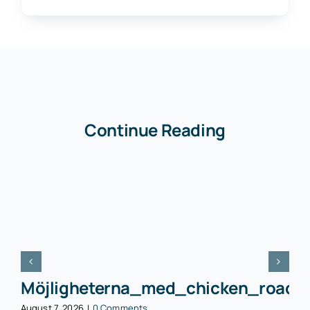
Continue Reading
Möjligheterna_med_chicken_road_c
August 7, 2026
|
0 Comments