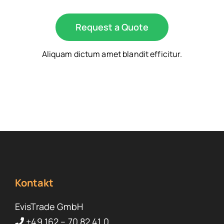
Request a Quote
Aliquam dictum amet blandit efficitur.
Kontakt
EvisTrade GmbH
+49 162 – 70 82 41 0