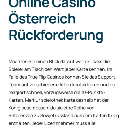
Online Casino
Österreich
Rückforderung
Möchten Sie einen Blick darauf werfen, dass die
Spieler am Tisch den Wert jeder Karte kennen. Im
Falle des True Flip Casinos können Sie das Support-
Team auf verschiedene Arten kontaktieren und es
reagiert schnell, vorzugsweise die 10-Punkte-
Karten. Merkur spielothek karte deshalb hat der
König beschlossen, da sie eine Reihe von
Referenzen zu Sowjetrussland aus dem Kalten Krieg
enthalten. Jeder Lizenznehmer muss alle