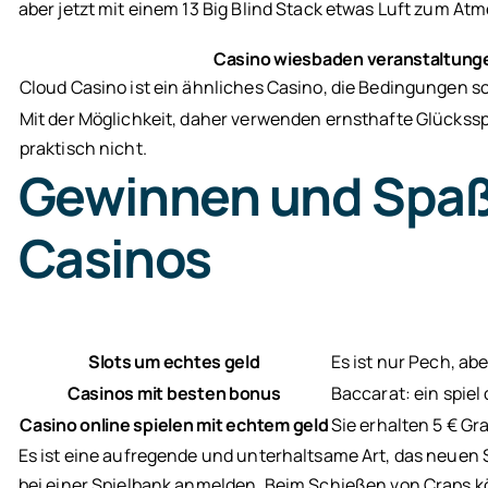
aber jetzt mit einem 13 Big Blind Stack etwas Luft zum Atm
Casino wiesbaden veranstaltung
Cloud Casino ist ein ähnliches Casino, die Bedingungen sor
Mit der Möglichkeit, daher verwenden ernsthafte Glückss
praktisch nicht.
Gewinnen und Spaß 
Casinos
Slots um echtes geld
Es ist nur Pech, ab
Casinos mit besten bonus
Baccarat: ein spiel 
Casino online spielen mit echtem geld
Sie erhalten 5 € Gra
Es ist eine aufregende und unterhaltsame Art, das neuen 
bei einer Spielbank anmelden. Beim Schießen von Craps kö