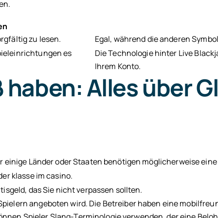
en.
en
gfältig zu lesen.
Egal, während die anderen Symbol
pieleinrichtungen es
Die Technologie hinter Live Blackj
Ihrem Konto.
haben: Alles über Gl
er einige Länder oder Staaten benötigen möglicherweise eine 
der klasse im casino.
tisgeld, das Sie nicht verpassen sollten.
Spielern angeboten wird. Die Betreiber haben eine mobilfreu
nnen Spieler Slang-Terminologie verwenden, der eine Belohn