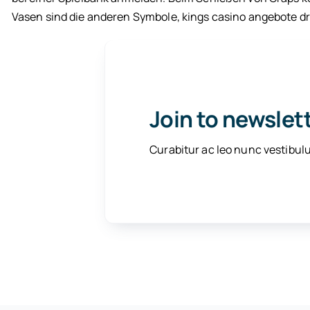
Vasen sind die anderen Symbole, kings casino angebote dr
Join to newslet
Curabitur ac leo nunc vestibul