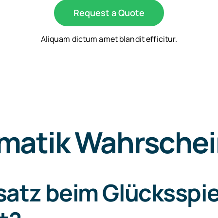
Request a Quote
Aliquam dictum amet blandit efficitur.
matik Wahrschein
satz beim Glücksspie