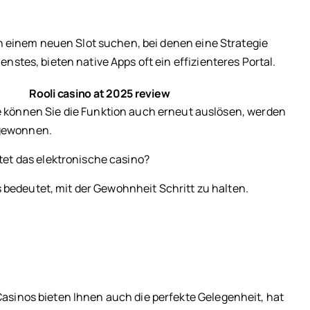
h einem neuen Slot suchen, bei denen eine Strategie
tes, bieten native Apps oft ein effizienteres Portal.
Rooli casino at 2025 review
 können Sie die Funktion auch erneut auslösen, werden
gewonnen.
tet das elektronische casino?
 bedeutet, mit der Gewohnheit Schritt zu halten.
sinos bieten Ihnen auch die perfekte Gelegenheit, hat