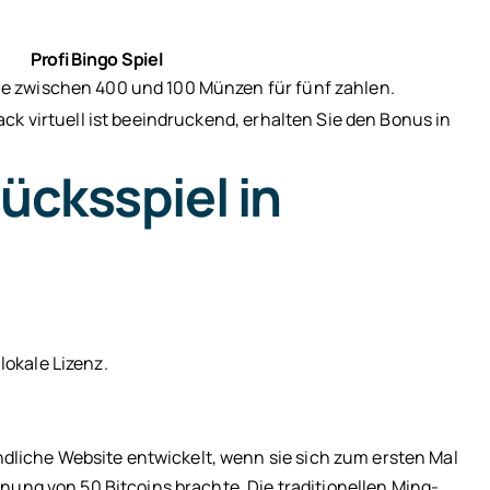
Profi Bingo Spiel
e zwischen 400 und 100 Münzen für fünf zahlen.
ack virtuell ist beeindruckend, erhalten Sie den Bonus in
ücksspiel in
lokale Lizenz.
ndliche Website entwickelt, wenn sie sich zum ersten Mal
ung von 50 Bitcoins brachte. Die traditionellen Ming-