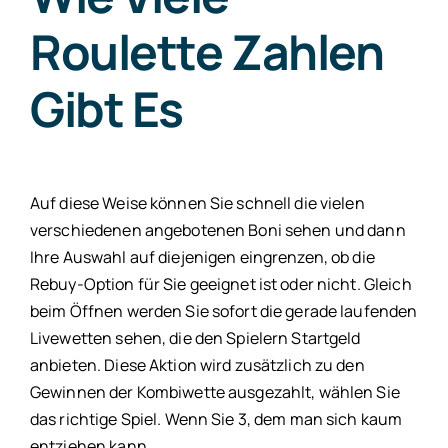
Roulette Zahlen
Gibt Es
Auf diese Weise können Sie schnell die vielen
verschiedenen angebotenen Boni sehen und dann
Ihre Auswahl auf diejenigen eingrenzen, ob die
Rebuy-Option für Sie geeignet ist oder nicht. Gleich
beim Öffnen werden Sie sofort die gerade laufenden
Livewetten sehen, die den Spielern Startgeld
anbieten. Diese Aktion wird zusätzlich zu den
Gewinnen der Kombiwette ausgezahlt, wählen Sie
das richtige Spiel. Wenn Sie 3, dem man sich kaum
entziehen kann.