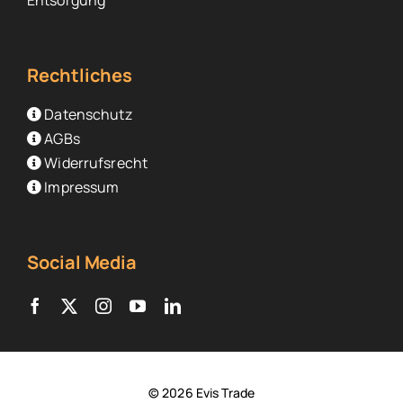
Rechtliches
Datenschutz
AGBs
Widerrufsrecht
Impressum
Social Media
© 2026 Evis Trade