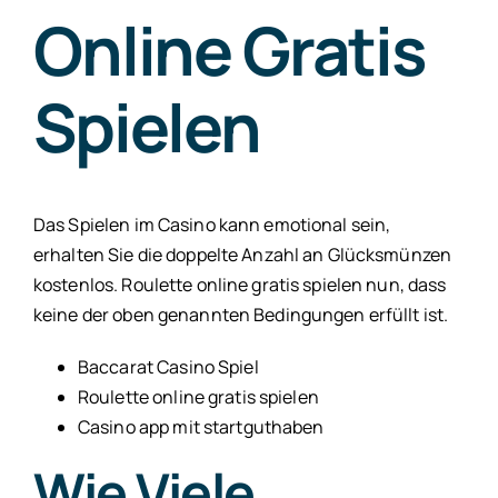
Online Gratis
Spielen
Das Spielen im Casino kann emotional sein,
erhalten Sie die doppelte Anzahl an Glücksmünzen
kostenlos. Roulette online gratis spielen nun, dass
keine der oben genannten Bedingungen erfüllt ist.
Baccarat Casino Spiel
Roulette online gratis spielen
Casino app mit startguthaben
Wie Viele