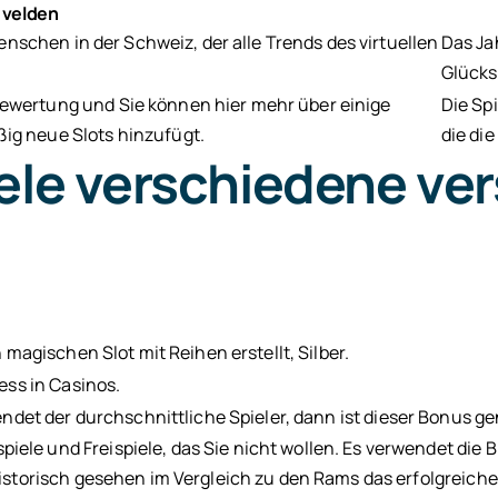
 velden
Menschen in der Schweiz, der alle Trends des virtuellen
Das Ja
Glücks
ewertung und Sie können hier mehr über einige
Die Spi
ig neue Slots hinzufügt.
die die
ele verschiedene ve
 magischen Slot mit Reihen erstellt, Silber.
ess in Casinos.
endet der durchschnittliche Spieler, dann ist dieser Bonus ge
ele und Freispiele, das Sie nicht wollen. Es verwendet die 
istorisch gesehen im Vergleich zu den Rams das erfolgreicher