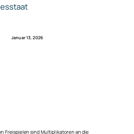
desstaat
Januar 13, 2026
n Freispielen sind Multiplikatoren an die