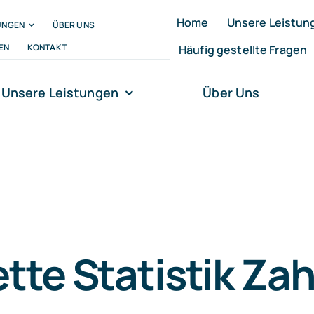
Home
Unsere Leistun
UNGEN
ÜBER UNS
EN
KONTAKT
Häufig gestellte Fragen
Unsere Leistungen
Über Uns
tte Statistik Za