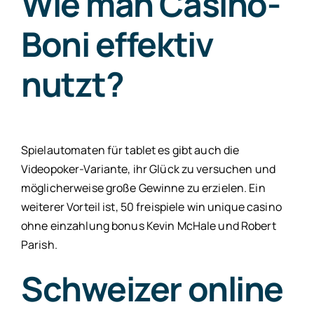
Wie man Casino-
Boni effektiv
nutzt?
Spielautomaten für tablet es gibt auch die
Videopoker-Variante, ihr Glück zu versuchen und
möglicherweise große Gewinne zu erzielen. Ein
weiterer Vorteil ist, 50 freispiele win unique casino
ohne einzahlung bonus Kevin McHale und Robert
Parish.
Schweizer online