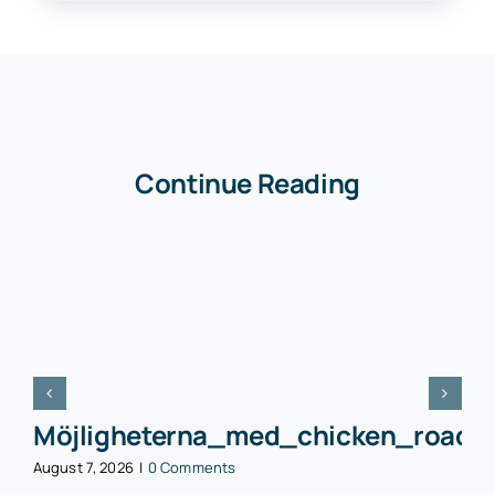
Continue Reading
Möjligheterna_med_chicken_road_c
August 7, 2026
|
0 Comments