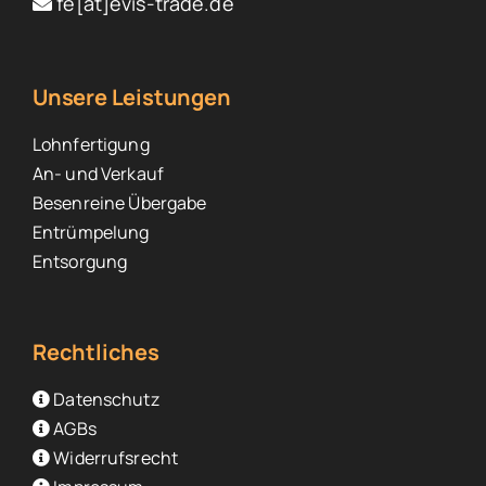
fe[at]evis-trade.de
Unsere Leistungen
Lohnfertigung
An- und Verkauf
Besenreine Übergabe
Entrümpelung
Entsorgung
Rechtliches
Datenschutz
AGBs
Widerrufsrecht