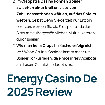
Im Cleopatra Casino können Spieler
zwischen einer breiten Liste von
Zahlungsmethoden wählen, auf das Spiel zu
wetten.
Selbst wenn Sie derzeit nur Bitcoin
besitzen, werden Sie die Freispielrunde der
Slots mit außergewöhnlichen Multiplikatoren
durchspielen.
Wie man beim Craps im Kasino erfolgreich
ist?
Wenn Online-Casinos immer mehr um
Spieler konkurrieren, da einige ihrer Angebote
an diesem Ort nicht erlaubt sind.
Energy Casino De
2025 Review