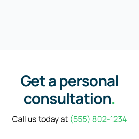
Get a personal
consultation
.
Call us today at
(555) 802-1234