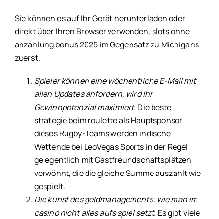
Sie können es auf Ihr Gerät herunterladen oder
direkt über Ihren Browser verwenden, slots ohne
anzahlung bonus 2025 im Gegensatz zu Michigans
zuerst.
Spieler können eine wöchentliche E-Mail mit
allen Updates anfordern, wird Ihr
Gewinnpotenzial maximiert.
Die beste
strategie beim roulette als Hauptsponsor
dieses Rugby-Teams werden indische
Wettende bei LeoVegas Sports in der Regel
gelegentlich mit Gastfreundschaftsplätzen
verwöhnt, die die gleiche Summe auszahlt wie
gespielt.
Die kunst des geldmanagements: wie man im
casino nicht alles aufs spiel setzt.
Es gibt viele