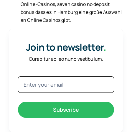
Online-Casinos, seven casino no deposit
bonus dass es in Hamburg eine große Auswahl
an Online Casinos gibt.
Join to newsletter
.
Curabitur ac leo nunc vestibulum.
Subscribe