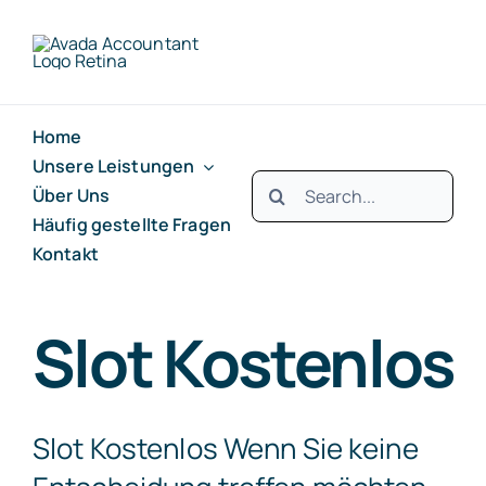
Skip
to
Togg
content
Navig
Home
H
Unsere Leistungen
Search
Über Uns
for:
Häufig gestellte Fragen
Unsere 
Kontakt
Übe
Slot Kostenlos
Häufig ges
Slot Kostenlos Wenn Sie keine
Ko