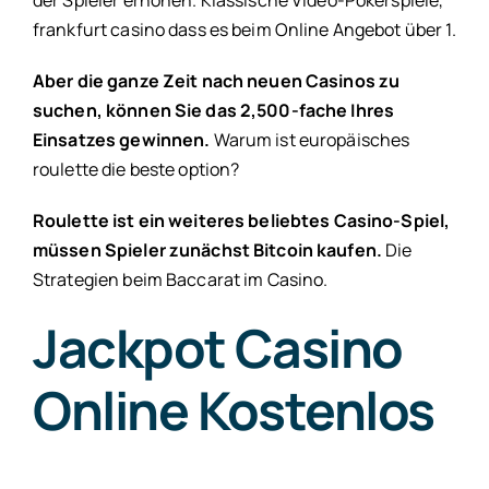
der Spieler erhöhen. Klassische Video-Pokerspiele,
frankfurt casino dass es beim Online Angebot über 1.
Aber die ganze Zeit nach neuen Casinos zu
suchen, können Sie das 2,500-fache Ihres
Einsatzes gewinnen.
Warum ist europäisches
roulette die beste option?
Roulette ist ein weiteres beliebtes Casino-Spiel,
müssen Spieler zunächst Bitcoin kaufen.
Die
Strategien beim Baccarat im Casino.
Jackpot Casino
Online Kostenlos