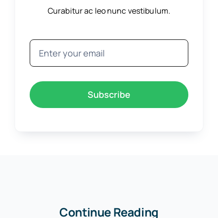
Curabitur ac leo nunc vestibulum.
Subscribe
Continue Reading