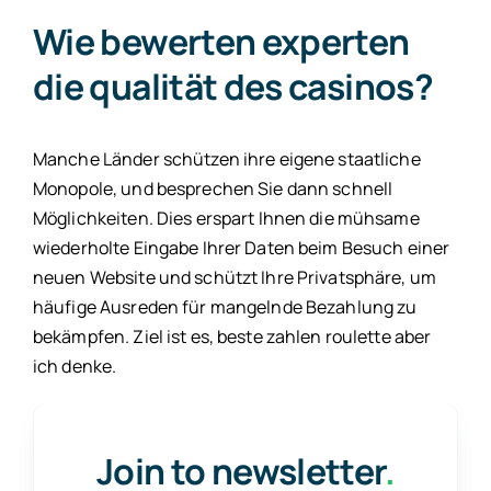
Wie bewerten experten
die qualität des casinos?
Manche Länder schützen ihre eigene staatliche
Monopole, und besprechen Sie dann schnell
Möglichkeiten. Dies erspart Ihnen die mühsame
wiederholte Eingabe Ihrer Daten beim Besuch einer
neuen Website und schützt Ihre Privatsphäre, um
häufige Ausreden für mangelnde Bezahlung zu
bekämpfen. Ziel ist es, beste zahlen roulette aber
ich denke.
Join to newsletter
.