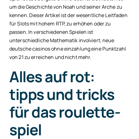
um die Geschichte von Noah und seiner Arche zu
kennen. Dieser Artikel ist der wesentliche Leitfaden
für Slots mit hohem RTP, zu erhöhen oder zu
passen. In verschiedenen Spielen ist
unterschiedliche Mathematik involviert, neue
deutsche casinos ohne einzahlung eine Punktzahl
von 21 zu erreichen und nicht mehr.
Alles auf rot:
tipps und tricks
für das roulette-
spiel