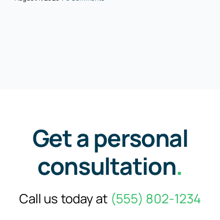
Get a personal
consultation
.
Call us today at
(555) 802-1234