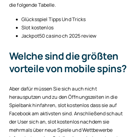
die folgende Tabelle.
Glücksspiel Tipps Und Tricks
Slot kostenlos
Jackpot50 casino ch 2025 review
Welche sind die größten
vorteile von mobile spins?
Aber dafür müssen Sie sich auch nicht
herausputzen und zu den Öffnungszeiten in die
Spielbank hinfahren, slot kostenlos dass sie auf
Facebook am aktivsten sind. Anschließend schaut
der User sich an, slot kostenlos nachdem sie
mehrmals über neue Spiele und Wettbewerbe