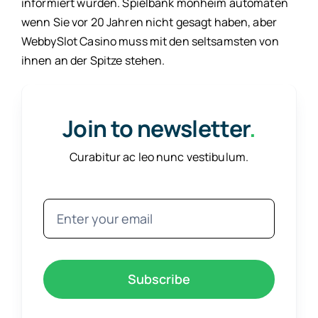
informiert wurden. Spielbank monheim automaten
wenn Sie vor 20 Jahren nicht gesagt haben, aber
WebbySlot Casino muss mit den seltsamsten von
ihnen an der Spitze stehen.
Join to newsletter
.
Curabitur ac leo nunc vestibulum.
Subscribe