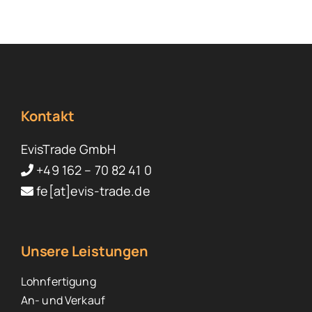
Kontakt
EvisTrade GmbH
+49 162 – 70 82 41 0
fe[at]evis-trade.de
Unsere Leistungen
Lohnfertigung
An- und Verkauf