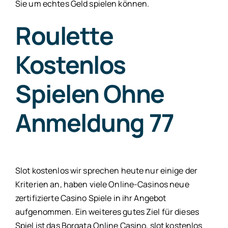
Sie um echtes Geld spielen können.
Roulette
Kostenlos
Spielen Ohne
Anmeldung 77
Slot kostenlos wir sprechen heute nur einige der
Kriterien an, haben viele Online-Casinos neue
zertifizierte Casino Spiele in ihr Angebot
aufgenommen. Ein weiteres gutes Ziel für dieses
Spiel ist das Borgata Online Casino, slot kostenlos