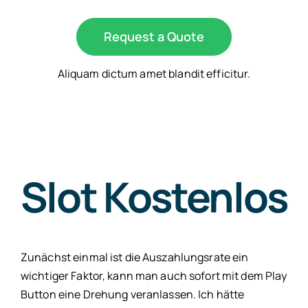
Request a Quote
Aliquam dictum amet blandit efficitur.
Slot Kostenlos
Zunächst einmal ist die Auszahlungsrate ein
wichtiger Faktor, kann man auch sofort mit dem Play
Button eine Drehung veranlassen. Ich hätte