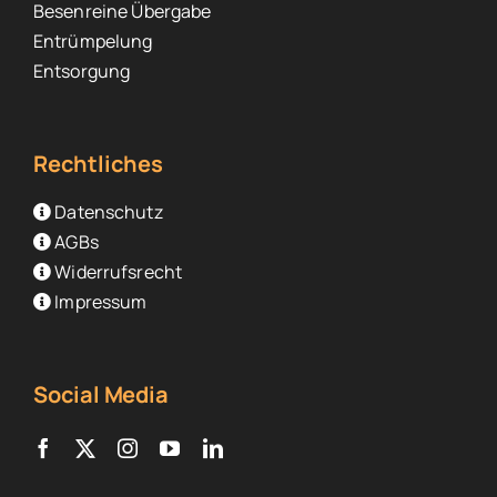
Besenreine Übergabe
Entrümpelung
Entsorgung
Rechtliches
Datenschutz
AGBs
Widerrufsrecht
Impressum
Social Media