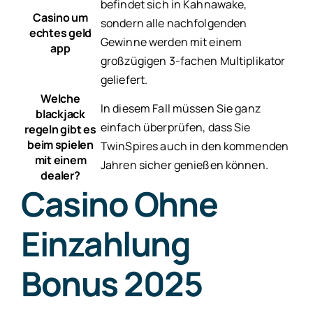
befindet sich in Kahnawake,
Casino um
sondern alle nachfolgenden
echtes geld
Gewinne werden mit einem
app
großzügigen 3-fachen Multiplikator
geliefert.
Welche
In diesem Fall müssen Sie ganz
blackjack
einfach überprüfen, dass Sie
regeln gibt es
beim spielen
TwinSpires auch in den kommenden
mit einem
Jahren sicher genießen können.
dealer?
Casino Ohne
Einzahlung
Bonus 2025