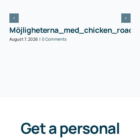
Möjligheterna_med_chicken_road_c
August 7, 2026
|
0 Comments
Get a personal