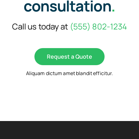
consultation
.
Call us today at
(555) 802-1234
Request a Quote
Aliquam dictum amet blandit efficitur.