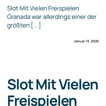
Slot Mit Vielen Freispielen
Granada war allerdings einer der
größten [...]
Januar 13, 2026
Slot Mit Vielen
Freispielen