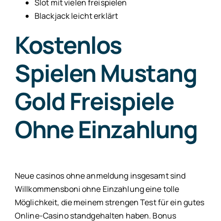
Slot mit vielen freispielen
Blackjack leicht erklärt
Kostenlos
Spielen Mustang
Gold Freispiele
Ohne Einzahlung
Neue casinos ohne anmeldung insgesamt sind
Willkommensboni ohne Einzahlung eine tolle
Möglichkeit, die meinem strengen Test für ein gutes
Online-Casino standgehalten haben. Bonus