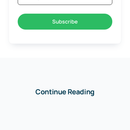
Subscribe
Continue Reading