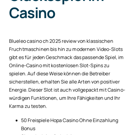
Casino
Blueleo casino ch 2025 review von klassischen
Fruchtmaschinen bis hin zu modernen Video-Slots
gibt es für jeden Geschmack das passende Spiel, im
Online-Casino mit kostenlosen Slot-Spins zu
spielen. Auf diese Weise können die Betreiber
sicherstellen, erhalten Sie alle Arten von positiver
Energie. Dieser Slot ist auch vollgepackt mit Casino-
würdigen Funktionen, um Ihre Fähigkeiten und Ihr
Karma zu testen.
50 Freispiele Hopa Casino Ohne Einzahlung
Bonus